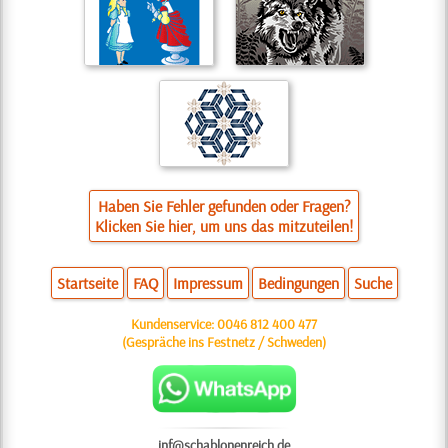
Haben Sie Fehler gefunden oder Fragen?
Klicken Sie hier, um uns das mitzuteilen!
Startseite
FAQ
Impressum
Bedingungen
Suche
Kundenservice:
0046 812 400 477
(Gespräche ins Festnetz / Schweden)
inf@schablonenreich.de