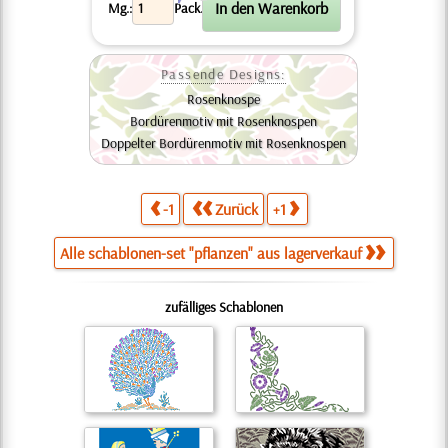
X
Mg.:
Pack.
Passende Designs:
Rosenknospe
Bordürenmotiv mit Rosenknospen
Doppelter Bordürenmotiv mit Rosenknospen
-1
Zurück
+1
Alle schablonen-set "pflanzen" aus lagerverkauf
zufälliges Schablonen