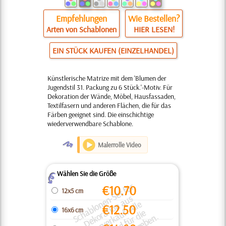
Empfehlungen
Wie Bestellen?
Arten von Schablonen
HIER LESEN!
EIN STÜCK KAUFEN (EINZELHANDEL)
Künstlerische Matrize mit dem 'Blumen der
Jugendstil 31. Packung zu 6 Stück.'-Motiv. Für
Dekoration der Wände, Möbel, Hausfassaden,
Textilfasern und anderen Flächen, die für das
Färben geeignet sind. Die einschichtige
wiederverwendbare Schablone.
O
Malerrolle Video
Wählen Sie die Größe
Z
S
h
bl
o
e
n
S
e
t
f
ü
r
D
e
k
r
ti
o
a
u
L
a
g
e
r
v
e
r
k
u
f.
All
P
r
ei
s
e
si
n
d
f
ü
r
di
g
a
n
z
e
S
e
t
s
a
n
g
e
g
e
b
e
€
10.70
12x5 cm
-
s
n
n
e
€
12.50
16x6 cm