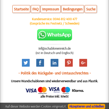
Startseite
FAQ
Impressum
Bedingungen
Suche
Kundenservice:
0046 812 400 477
(Gespräche ins Festnetz / Schweden)
inf@schablonenreich.de
(ist in Deutsch und Englisch)
• Politik des Rückgabe- und Umtauschrechtes •
Unsere Wandschablonen sind wiederverwendbar und aus Plastik.
alle Preise inkl. MwSt
Auf dieser Website werden Cookies eingesetzt,
Akzeptieren und schließen
© 2006-2025 Design: Natali M.