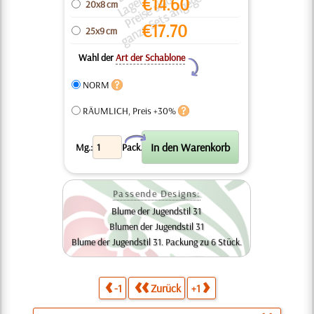
a
a
e
c
o
a
n.
€
14.60
20x8 cm
€
17.70
25x9 cm
Wahl der
Art der Schablone
Y
NORM
RÄUMLICH, Preis +30%
X
Mg.:
Pack.
Passende Designs:
Blume der Jugendstil 31
Blumen der Jugendstil 31
Blume der Jugendstil 31. Packung zu 6 Stück.
-1
Zurück
+1