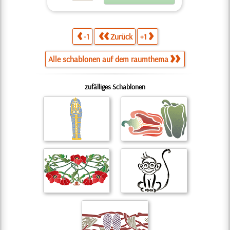
-1
Zurück
+1
Alle schablonen auf dem raumthema
zufälliges Schablonen