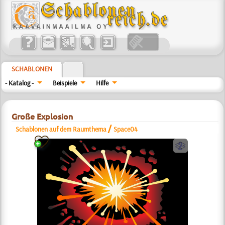
SCHABLONEN
- Katalog -
Beispiele
Hilfe
Große Explosion
/
Schablonen auf dem Raumthema
Space04
b