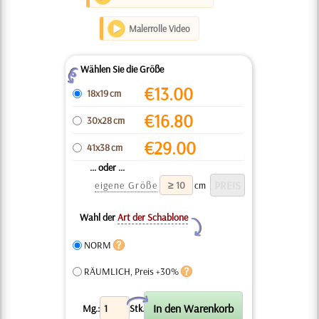
Malerrolle Video
Wählen Sie die Größe
Z
€
13.00
18x19 cm
€
16.80
30x28 cm
€
29.00
41x38 cm
... oder ...
eigene Größe
cm
Wahl der
Art der Schablone
Y
NORM
RÄUMLICH, Preis +30%
X
Mg.:
Stk.