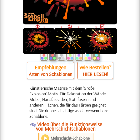
Empfehlungen
Wie Bestellen?
Arten von Schablonen
HIER LESEN!
Künstlerische Matrize mit dem 'Große
Explosion'-Motiv. Für Dekoration der Wände,
Möbel, Hausfassaden, Textilfasern und
anderen Flächen, die für das Färben geeignet
sind. Die doppelschichtige wiederverwendbare
Schablone.
O
Video über die Funktionsweise
von Mehrschichtschablonen
Mehrschicht-Schablone