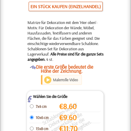
EIN STÜCK KAUFEN (EINZELHANDEL)
Matrize für Dekoration mit dem 'Hier oben'-
Motiv. Für Dekoration der Wände, Möbel,
Hausfassaden, Textilfasern und anderen
Flächen, die für das Färben geeignet sind. Die
einschichtige wiederverwendbare Schablone.
Schablonen-Set für Dekoration aus
Lagerverkauf.
Alle Preise sind für die ganze Sets
angegeben.
4 st.
O
Die erste Größe bedeutet die
Höhe der Zeichnung.
Malerrolle Video
Wählen Sie die Größe
Z
S
h
bl
o
e
n
S
e
t
f
ü
r
D
e
k
r
ti
o
a
u
L
a
g
e
r
v
e
r
k
u
f.
All
P
r
ei
s
e
si
n
d
f
ü
r
di
g
a
n
z
e
S
e
t
s
a
n
g
e
g
e
b
e
€
8.60
7x4 cm
-
s
n
n
e
€
9.60
10x6 cm
a
a
e
€
11.70
15x8 cm