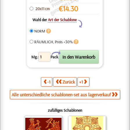
c
o
a
n.
€
14.30
20x11 cm
Wahl der
Art der Schablone
Y
NORM
RÄUMLICH, Preis +30%
X
Mg.:
Pack.
-1
Zurück
+1
Alle unterschiedliche schablonen-set aus lagerverkauf
zufälliges Schablonen