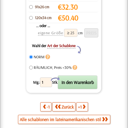
€
32.30
91x26 cm
€
50.40
120x34 cm
... oder ...
eigene Größe
cm
Wahl der
Art der Schablone
Y
NORM
RÄUMLICH, Preis +30%
X
Mg.:
Stk.
-1
Zurück
+1
Alle schablonen im lateinamerikanischen stil