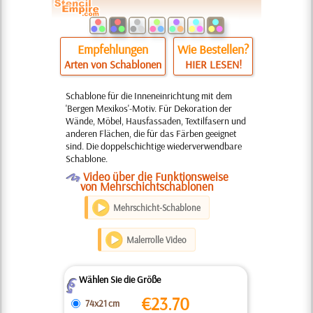
Empfehlungen
Wie Bestellen?
Arten von Schablonen
HIER LESEN!
Schablone für die Inneneinrichtung mit dem
'Bergen Mexikos'-Motiv. Für Dekoration der
Wände, Möbel, Hausfassaden, Textilfasern und
anderen Flächen, die für das Färben geeignet
sind. Die doppelschichtige wiederverwendbare
Schablone.
O
Video über die Funktionsweise
von Mehrschichtschablonen
Mehrschicht-Schablone
Malerrolle Video
Wählen Sie die Größe
Z
€
23.70
74x21 cm