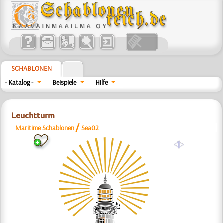
SCHABLONEN
- Katalog -
Beispiele
Hilfe
Leuchtturm
/
Maritime Schablonen
Sea02
a