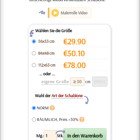
O
Malerrolle Video
Wählen Sie die Größe
Z
€
29.90
56x33 cm
€
50.10
84x48 cm
€
78.00
112x63 cm
... oder ...
eigene Größe
cm
Wahl der
Art der Schablone
Y
NORM
RÄUMLICH, Preis +30%
X
Mg.:
Stk.