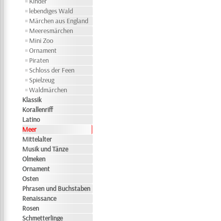
Kinder
lebendiges Wald
Märchen aus England
Meeresmärchen
Mini Zoo
Ornament
Piraten
Schloss der Feen
Spielzeug
Waldmärchen
Klassik
Korallenriff
Latino
Meer
Mittelalter
Musik und Tänze
Olmeken
Ornament
Osten
Phrasen und Buchstaben
Renaissance
Rosen
Schmetterlinge