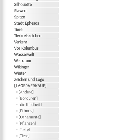
Silhouette
Slawen
Spitze
Stadt Ephesos
Tiere
Tierkreiszeichen
Verkehr
Vor Kolumbus
Wasserwelt
Weltraum
Wikinger
Winter
Zeichen und Logo
[LAGERVERKAUF]
[Andere]
[Bordüren]
[die Kindheit]
[Ethnos]
[Ornamente]
[Pflanzen]
[Texte]
[Tiere]