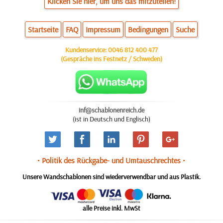
Klicken Sie hier, um uns das mitzuteilen!
Startseite
FAQ
Impressum
Bedingungen
Suche
Kundenservice:
0046 812 400 477
(Gespräche ins Festnetz / Schweden)
inf@schablonenreich.de
(ist in Deutsch und Englisch)
• Politik des Rückgabe- und Umtauschrechtes •
Unsere Wandschablonen sind wiederverwendbar und aus Plastik.
alle Preise inkl. MwSt