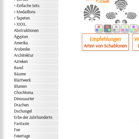
> Einfache Sets
> Medaillons
> Tapeten
> XXXL
Abstraktionen
Ägypten
Empfehlungen
Wi
Amerika
Arten von Schablonen
Arabeske
Architektur
Azteken
Band
Bäume
Blattwerk
Blumen
Chochloma
Dinosaurier
Drachen
Dschungel
Erbe der Jahrhunderte
Fantasie
Fee
Feiertage