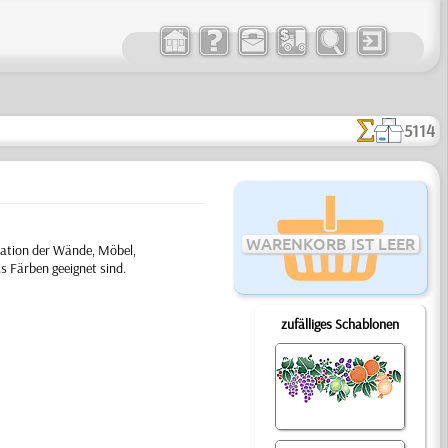
5114
WARENKORB IST LEER
ration der Wände, Möbel,
s Färben geeignet sind.
zufälliges Schablonen