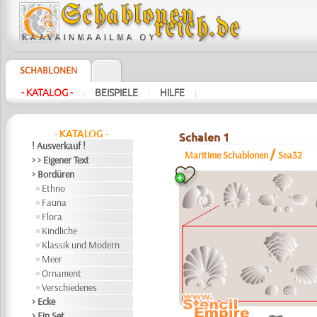
SCHABLONEN
- KATALOG -
BEISPIELE
HILFE
|
|
|
- KATALOG -
Schalen 1
! Ausverkauf !
/
Maritime Schablonen
Sea32
> > Eigener Text
> Bordüren
Ethno
Fauna
Flora
Kindliche
Klassik und Modern
Meer
Ornament
Verschiedenes
> Ecke
> Ein Set