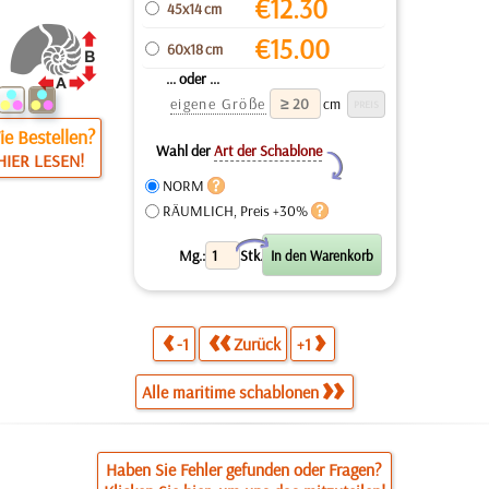
€
12.30
45x14 cm
€
15.00
60x18 cm
... oder ...
eigene Größe
cm
e Bestellen?
Wahl der
Art der Schablone
HIER LESEN!
Y
NORM
RÄUMLICH, Preis +30%
X
Mg.:
Stk.
-1
Zurück
+1
Alle maritime schablonen
Haben Sie Fehler gefunden oder Fragen?