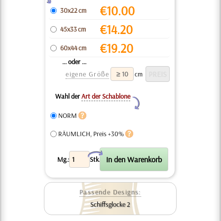
€
10.00
30x22 cm
€
14.20
45x33 cm
€
19.20
60x44 cm
... oder ...
eigene Größe
cm
Wahl der
Art der Schablone
Y
NORM
RÄUMLICH, Preis +30%
X
Mg.:
Stk.
Passende Designs:
Schiffsglocke 2