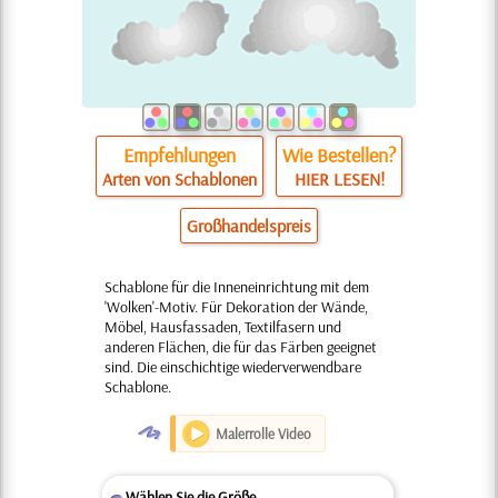
Empfehlungen
Wie Bestellen?
Arten von Schablonen
HIER LESEN!
Großhandelspreis
Schablone für die Inneneinrichtung mit dem
'Wolken'-Motiv. Für Dekoration der Wände,
Möbel, Hausfassaden, Textilfasern und
anderen Flächen, die für das Färben geeignet
sind. Die einschichtige wiederverwendbare
Schablone.
O
Malerrolle Video
Wählen Sie die Größe