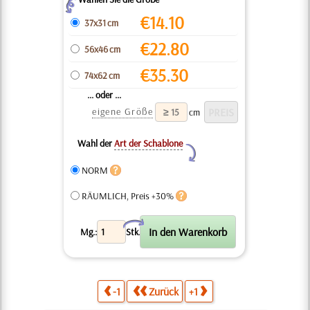
Z
€
14.10
37x31 cm
€
22.80
56x46 cm
€
35.30
74x62 cm
... oder ...
eigene Größe
cm
Wahl der
Art der Schablone
Y
NORM
RÄUMLICH, Preis +30%
X
Mg.:
Stk.
-1
Zurück
+1