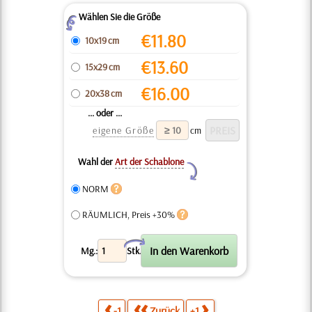
Wählen Sie die Größe
Z
€
11.80
10x19 cm
€
13.60
15x29 cm
€
16.00
20x38 cm
... oder ...
eigene Größe
cm
Wahl der
Art der Schablone
Y
NORM
RÄUMLICH, Preis +30%
X
Mg.:
Stk.
-1
Zurück
+1