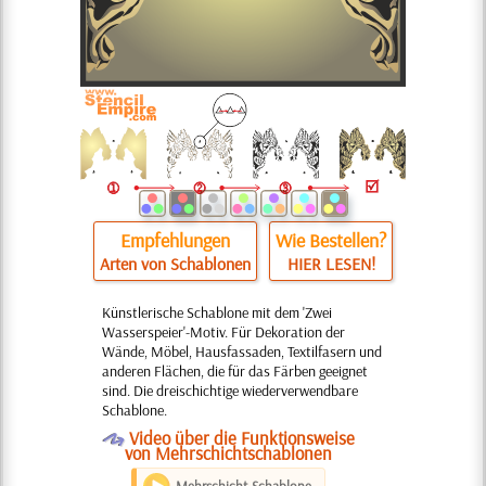
Empfehlungen
Wie Bestellen?
Arten von Schablonen
HIER LESEN!
Künstlerische Schablone mit dem 'Zwei
Wasserspeier'-Motiv. Für Dekoration der
Wände, Möbel, Hausfassaden, Textilfasern und
anderen Flächen, die für das Färben geeignet
sind. Die dreischichtige wiederverwendbare
Schablone.
O
Video über die Funktionsweise
von Mehrschichtschablonen