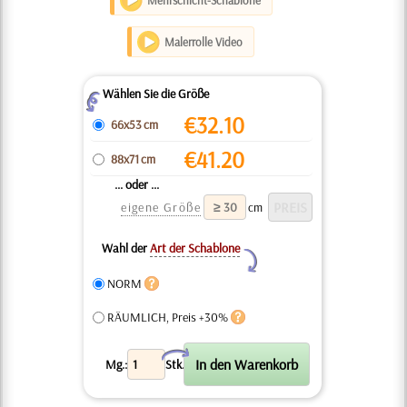
Mehrschicht-Schablone
Malerrolle Video
Wählen Sie die Größe
Z
€
32.10
66x53 cm
€
41.20
88x71 cm
... oder ...
eigene Größe
cm
Wahl der
Art der Schablone
Y
NORM
RÄUMLICH, Preis +30%
X
Mg.:
Stk.