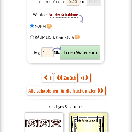
eigene Größe
cm
Wahl der
Art der Schablone
Y
NORM
RÄUMLICH, Preis +30%
X
Mg.:
Stk.
-1
Zurück
+1
Alle schablonen für die frucht malen
zufälliges Schablonen