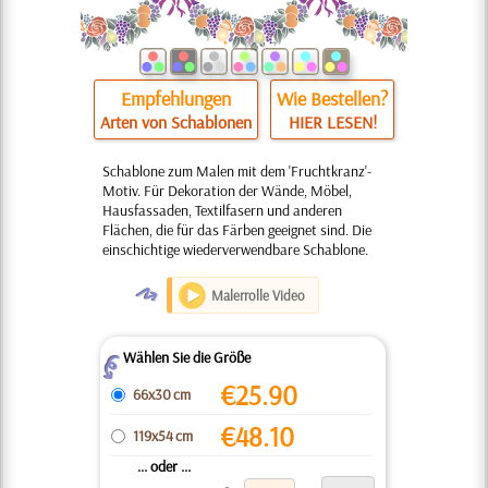
Empfehlungen
Wie Bestellen?
Arten von Schablonen
HIER LESEN!
Schablone zum Malen mit dem 'Fruchtkranz'-
Motiv. Für Dekoration der Wände, Möbel,
Hausfassaden, Textilfasern und anderen
Flächen, die für das Färben geeignet sind. Die
einschichtige wiederverwendbare Schablone.
O
Malerrolle Video
Wählen Sie die Größe
Z
€
25.90
66x30 cm
€
48.10
119x54 cm
... oder ...