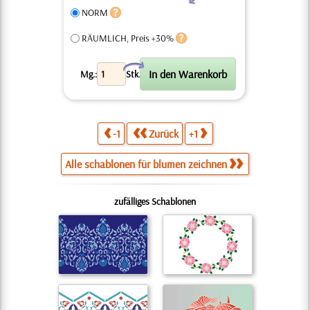
NORM
RÄUMLICH, Preis +30%
X
Mg.:
Stk.
-1
Zurück
+1
Alle schablonen für blumen zeichnen
zufälliges Schablonen