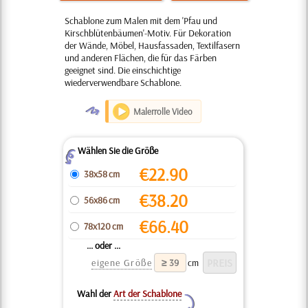
Schablone zum Malen mit dem 'Pfau und
Kirschblütenbäumen'-Motiv. Für Dekoration
der Wände, Möbel, Hausfassaden, Textilfasern
und anderen Flächen, die für das Färben
geeignet sind. Die einschichtige
wiederverwendbare Schablone.
O
Malerrolle Video
Wählen Sie die Größe
Z
€
22.90
38x58 cm
€
38.20
56x86 cm
€
66.40
78x120 cm
... oder ...
eigene Größe
cm
Wahl der
Art der Schablone
Y