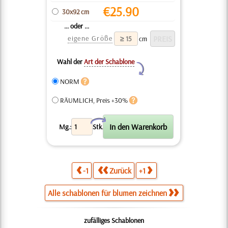
€
25.90
30x92 cm
... oder ...
eigene Größe
cm
Wahl der
Art der Schablone
Y
NORM
RÄUMLICH, Preis +30%
X
Mg.:
Stk.
-1
Zurück
+1
Alle schablonen für blumen zeichnen
zufälliges Schablonen