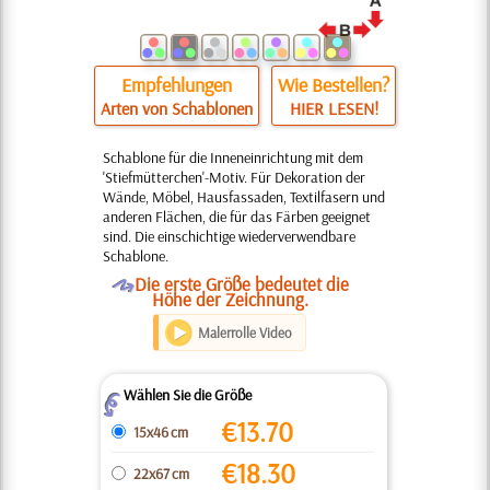
Empfehlungen
Wie Bestellen?
Arten von Schablonen
HIER LESEN!
Schablone für die Inneneinrichtung mit dem
'Stiefmütterchen'-Motiv. Für Dekoration der
Wände, Möbel, Hausfassaden, Textilfasern und
anderen Flächen, die für das Färben geeignet
sind. Die einschichtige wiederverwendbare
Schablone.
O
Die erste Größe bedeutet die
Höhe der Zeichnung.
Malerrolle Video
Wählen Sie die Größe
Z
€
13.70
15x46 cm
€
18.30
22x67 cm