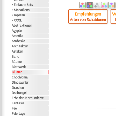
> Einfache Sets
> Medaillons
Empfehlungen
Wi
> Tapeten
Arten von Schablonen
> XXXL
Abstraktionen
Ägypten
Amerika
Arabeske
Architektur
Azteken
Band
Bäume
Blattwerk
Blumen
Chochloma
Dinosaurier
Drachen
Dschungel
Erbe der Jahrhunderte
Fantasie
Fee
Feiertage