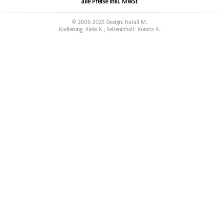
alle Preise inkl. MwSt
© 2006-2025 Design: Natali M.
Kodierung: Aleks K.; Seiteninhalt: Konsta A.