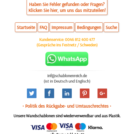
Haben Sie Fehler gefunden oder Fragen?
Klicken Sie hier, um uns das mitzuteilen!
Startseite
FAQ
Impressum
Bedingungen
Suche
Kundenservice:
0046 812 400 477
(Gespräche ins Festnetz / Schweden)
inf@schablonenreich.de
(ist in Deutsch und Englisch)
• Politik des Rückgabe- und Umtauschrechtes •
Unsere Wandschablonen sind wiederverwendbar und aus Plastik.