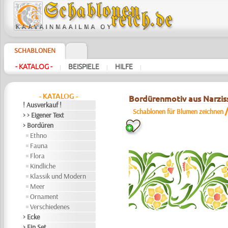
SCHABLONEN
- KATALOG -
BEISPIELE
HILFE
|
|
|
- KATALOG -
Bordürenmotiv aus Narzis
! Ausverkauf !
Schablonen für Blumen zeichnen
> > Eigener Text
> Bordüren
Ethno
Fauna
Flora
Kindliche
Klassik und Modern
Meer
Ornament
Verschiedenes
> Ecke
> Ein Set