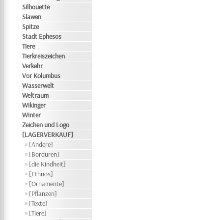
Silhouette
Slawen
Spitze
Stadt Ephesos
Tiere
Tierkreiszeichen
Verkehr
Vor Kolumbus
Wasserwelt
Weltraum
Wikinger
Winter
Zeichen und Logo
[LAGERVERKAUF]
[Andere]
[Bordüren]
[die Kindheit]
[Ethnos]
[Ornamente]
[Pflanzen]
[Texte]
[Tiere]