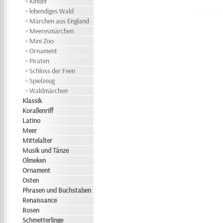
Kinder
lebendiges Wald
Märchen aus England
Meeresmärchen
Mini Zoo
Ornament
Piraten
Schloss der Feen
Spielzeug
Waldmärchen
Klassik
Korallenriff
Latino
Meer
Mittelalter
Musik und Tänze
Olmeken
Ornament
Osten
Phrasen und Buchstaben
Renaissance
Rosen
Schmetterlinge