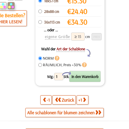
€
15.30
18x57 cm
€
24.40
28x88 cm
e Bestellen?
€
34.30
HIER LESEN!
36x113 cm
... oder ...
eigene Größe
cm
Wahl der
Art der Schablone
Y
NORM
RÄUMLICH, Preis +30%
X
Mg.:
Stk.
-1
Zurück
+1
Alle schablonen für blumen zeichnen