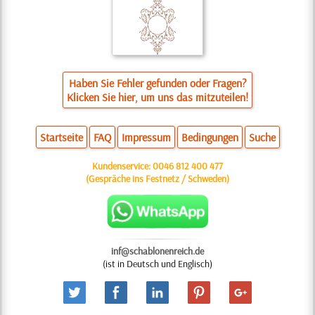
Haben Sie Fehler gefunden oder Fragen?
Klicken Sie hier, um uns das mitzuteilen!
Startseite
FAQ
Impressum
Bedingungen
Suche
Kundenservice:
0046 812 400 477
(Gespräche ins Festnetz / Schweden)
inf@schablonenreich.de
(ist in Deutsch und Englisch)