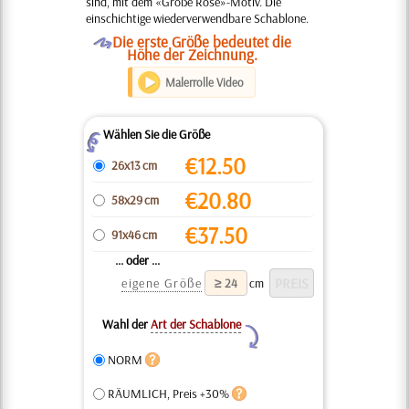
sind, mit dem «Große Rose»-Motiv. Die
einschichtige wiederverwendbare Schablone.
O
Die erste Größe bedeutet die
Höhe der Zeichnung.
Malerrolle Video
Wählen Sie die Größe
Z
€
12.50
26x13 cm
€
20.80
58x29 cm
€
37.50
91x46 cm
... oder ...
eigene Größe
cm
Wahl der
Art der Schablone
Y
NORM
RÄUMLICH, Preis +30%