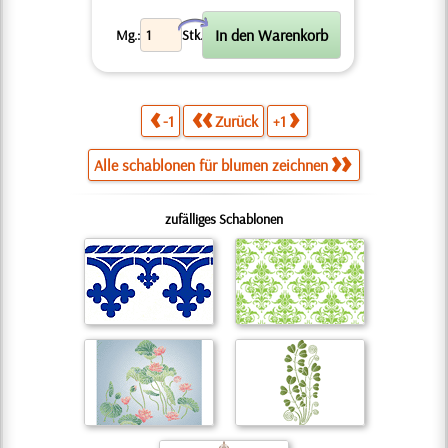
X
Mg.:
Stk.
-1
Zurück
+1
Alle schablonen für blumen zeichnen
zufälliges Schablonen