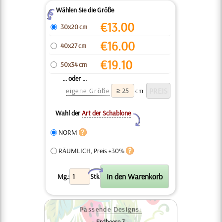
Wählen Sie die Größe
Z
€
13.00
30x20 cm
€
16.00
40x27 cm
€
19.10
50x34 cm
... oder ...
eigene Größe
cm
Wahl der
Art der Schablone
Y
NORM
RÄUMLICH, Preis +30%
X
Mg.:
Stk.
Passende Designs:
Erdbeere 3