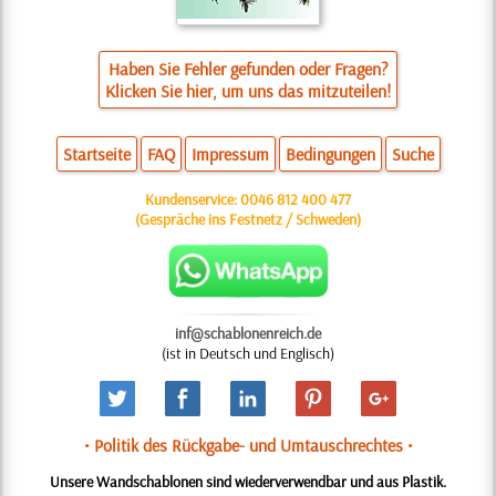
Haben Sie Fehler gefunden oder Fragen?
Klicken Sie hier, um uns das mitzuteilen!
Startseite
FAQ
Impressum
Bedingungen
Suche
Kundenservice:
0046 812 400 477
(Gespräche ins Festnetz / Schweden)
inf@schablonenreich.de
(ist in Deutsch und Englisch)
• Politik des Rückgabe- und Umtauschrechtes •
Unsere Wandschablonen sind wiederverwendbar und aus Plastik.