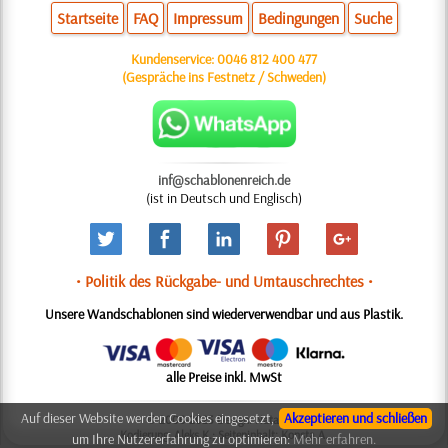
Startseite
FAQ
Impressum
Bedingungen
Suche
Kundenservice:
0046 812 400 477
(Gespräche ins Festnetz / Schweden)
inf@schablonenreich.de
(ist in Deutsch und Englisch)
• Politik des Rückgabe- und Umtauschrechtes •
Unsere Wandschablonen sind wiederverwendbar und aus Plastik.
alle Preise inkl. MwSt
Auf dieser Website werden Cookies eingesetzt,
Akzeptieren und schließen
© 2006-2025 Design: Natali M.
Kodierung: Aleks K.; Seiteninhalt: Konsta A.
um Ihre Nutzererfahrung zu optimieren:
Mehr erfahren.