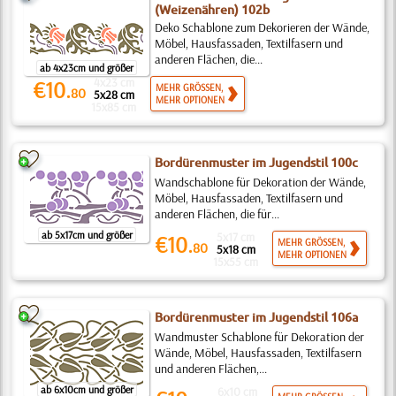
(Weizenähren) 102b
Deko Schablone zum Dekorieren der Wände,
Möbel, Hausfassaden, Textilfasern und
anderen Flächen, die...
ab 4x23cm und größer
4x23 cm
€10.
MEHR GRÖSSEN,
80
5x28 cm
MEHR OPTIONEN
15x85 cm
Bordürenmuster im Jugendstil 100c
Wandschablone für Dekoration der Wände,
Möbel, Hausfassaden, Textilfasern und
anderen Flächen, die für...
ab 5x17cm und größer
5x17 cm
€10.
MEHR GRÖSSEN,
80
5x18 cm
MEHR OPTIONEN
15x55 cm
Bordürenmuster im Jugendstil 106a
Wandmuster Schablone für Dekoration der
Wände, Möbel, Hausfassaden, Textilfasern
und anderen Flächen,...
ab 6x10cm und größer
6x10 cm