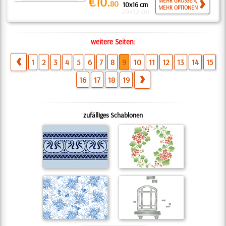
€10.
MEHR GRÖSSEN,
80
10x16 cm
MEHR OPTIONEN
20x32 cm
weitere Seiten:
1
2
3
4
5
6
7
8
9
10
11
12
13
14
15
16
17
18
19
zufälliges Schablonen