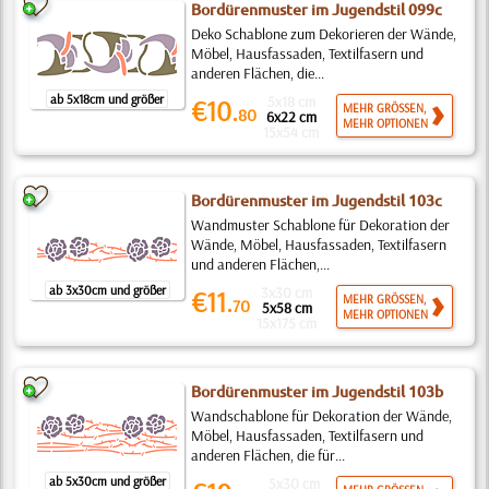
Bordürenmuster im Jugendstil 099c
Deko Schablone zum Dekorieren der Wände,
Möbel, Hausfassaden, Textilfasern und
anderen Flächen, die...
ab 5x18cm und größer
5x18 cm
€10.
MEHR GRÖSSEN,
80
6x22 cm
MEHR OPTIONEN
15x54 cm
Bordürenmuster im Jugendstil 103c
Wandmuster Schablone für Dekoration der
Wände, Möbel, Hausfassaden, Textilfasern
und anderen Flächen,...
ab 3x30cm und größer
3x30 cm
€11.
MEHR GRÖSSEN,
70
5x58 cm
MEHR OPTIONEN
15x175 cm
Bordürenmuster im Jugendstil 103b
Wandschablone für Dekoration der Wände,
Möbel, Hausfassaden, Textilfasern und
anderen Flächen, die für...
ab 5x30cm und größer
5x30 cm