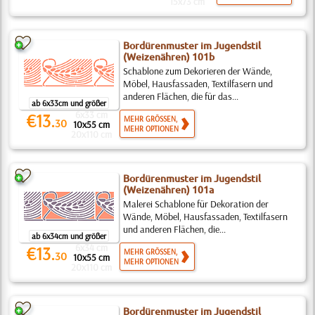
15x73 cm
Bordürenmuster im Jugendstil
(Weizenähren) 101b
Schablone zum Dekorieren der Wände,
Möbel, Hausfassaden, Textilfasern und
anderen Flächen, die für das...
ab 6x33cm und größer
6x33 cm
€13.
MEHR GRÖSSEN,
30
10x55 cm
MEHR OPTIONEN
20x110 cm
Bordürenmuster im Jugendstil
(Weizenähren) 101a
Malerei Schablone für Dekoration der
Wände, Möbel, Hausfassaden, Textilfasern
und anderen Flächen, die...
ab 6x34cm und größer
6x34 cm
€13.
MEHR GRÖSSEN,
30
10x55 cm
MEHR OPTIONEN
20x110 cm
Bordürenmuster im Jugendstil