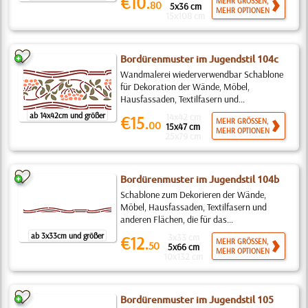
€10.
MEHR GRÖSSEN,
80
5x36 cm
MEHR OPTIONEN
15x108 cm
Bordürenmuster im Jugendstil 104c
Wandmalerei wiederverwendbar Schablone
für Dekoration der Wände, Möbel,
Hausfassaden, Textilfasern und...
ab 14x42cm und größer
14x42 cm
€15.
MEHR GRÖSSEN,
00
15x47 cm
MEHR OPTIONEN
25x79 cm
Bordürenmuster im Jugendstil 104b
Schablone zum Dekorieren der Wände,
Möbel, Hausfassaden, Textilfasern und
anderen Flächen, die für das...
ab 3x33cm und größer
3x33 cm
€12.
MEHR GRÖSSEN,
50
5x66 cm
MEHR OPTIONEN
10x132 cm
Bordürenmuster im Jugendstil 105