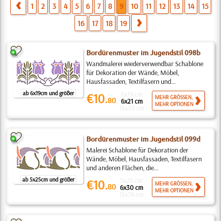
1
2
3
4
5
6
7
8
9
10
11
12
13
14
15
16
17
18
19
Bordürenmuster im Jugendstil 098b
Wandmalerei wiederverwendbar Schablone
für Dekoration der Wände, Möbel,
Hausfassaden, Textilfasern und...
ab 6x19cm und größer
6x19 cm
€10.
MEHR GRÖSSEN,
80
6x21 cm
MEHR OPTIONEN
15x53 cm
Bordürenmuster im Jugendstil 099d
Malerei Schablone für Dekoration der
Wände, Möbel, Hausfassaden, Textilfasern
und anderen Flächen, die...
ab 5x25cm und größer
5x25 cm
€10.
MEHR GRÖSSEN,
80
6x30 cm
MEHR OPTIONEN
15x74 cm