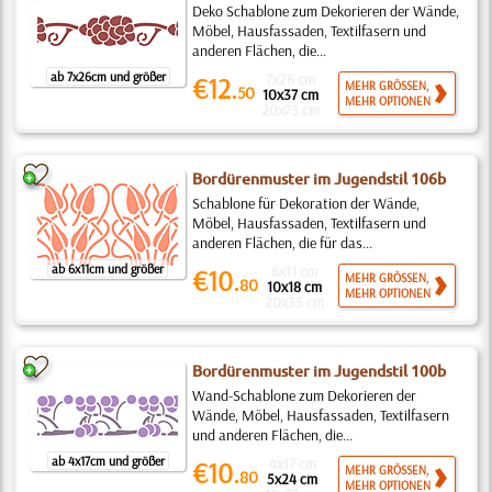
Deko Schablone zum Dekorieren der Wände,
Möbel, Hausfassaden, Textilfasern und
anderen Flächen, die...
ab 7x26cm und größer
7x26 cm
€12.
MEHR GRÖSSEN,
50
10x37 cm
MEHR OPTIONEN
20x75 cm
Bordürenmuster im Jugendstil 106b
Schablone für Dekoration der Wände,
Möbel, Hausfassaden, Textilfasern und
anderen Flächen, die für das...
ab 6x11cm und größer
6x11 cm
€10.
MEHR GRÖSSEN,
80
10x18 cm
MEHR OPTIONEN
20x35 cm
Bordürenmuster im Jugendstil 100b
Wand-Schablone zum Dekorieren der
Wände, Möbel, Hausfassaden, Textilfasern
und anderen Flächen, die...
ab 4x17cm und größer
4x17 cm
€10.
MEHR GRÖSSEN,
80
5x24 cm
MEHR OPTIONEN