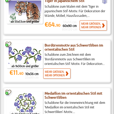
c
Tiger in japanischem Stil
Schablone zum Malen mit dem 'Tiger in
japanischem Stil'-Motiv. Für Dekoration der
Wände, Möbel, Hausfassaden,...
ab 35x53cm und größer
35x53 cm
€64.
MEHR GRÖSSEN,
90
60x90 cm
MEHR OPTIONEN
80x120 cm
Bordürenmotiv aus Schwertlilien im
orientalischen Stil
Schablone zum Zeichnen mit dem
'Bordürenmotiv aus Schwertlilien im
orientalischen Stil'-Motiv. Für Dekoration...
ab 9x30cm und größer
9x30 cm
€11.
MEHR GRÖSSEN,
40
10x36 cm
MEHR OPTIONEN
25x89 cm
Medaillon im orientalischen Stil mit
Schwertlilien
Schablone für die Inneneinrichtung mit dem
'Medaillon im orientalischen Stil mit
Schwertlilien'-Motiv....