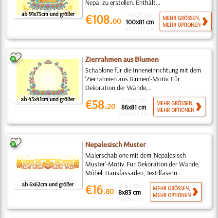
Nepal zu erstellen. Enthält...
ab 91x75cm und größer
91x75 cm
€108.
MEHR GRÖSSEN,
00
100x81 cm
MEHR OPTIONEN
180x147 cm
Zierrahmen aus Blumen
Schablone für die Inneneinrichtung mit dem
'Zierrahmen aus Blumen'-Motiv. Für
Dekoration der Wände,...
ab 43x41cm und größer
43x41 cm
€58.
MEHR GRÖSSEN,
20
86x81 cm
MEHR OPTIONEN
150x141 cm
Nepalesisch Muster
Malerschablone mit dem 'Nepalesisch
Muster'-Motiv. Für Dekoration der Wände,
Möbel, Hausfassaden, Textilfasern...
ab 6x62cm und größer
6x62 cm
€16.
MEHR GRÖSSEN,
80
8x83 cm
MEHR OPTIONEN
11x114 cm