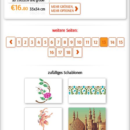
ab 33x32cm und größer
33x32 cm
€16.
MEHR GRÖSSEN,
80
35x34 cm
MEHR OPTIONEN
58x56 cm
weitere Seiten:
1
2
3
4
5
6
7
8
9
10
11
12
13
14
15
16
17
18
zufälliges Schablonen