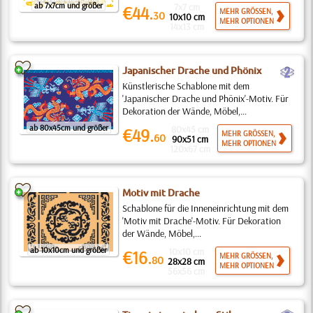
ab 7x7cm und größer
7x7 cm
€44.
MEHR GRÖSSEN,
30
10x10 cm
MEHR OPTIONEN
14x13 cm
b
Japanischer Drache und Phönix
Künstlerische Schablone mit dem
'Japanischer Drache und Phönix'-Motiv. Für
Dekoration der Wände, Möbel,...
ab 80x45cm und größer
80x45 cm
€49.
MEHR GRÖSSEN,
60
90x51 cm
MEHR OPTIONEN
120x67 cm
Motiv mit Drache
Schablone für die Inneneinrichtung mit dem
'Motiv mit Drache'-Motiv. Für Dekoration
der Wände, Möbel,...
ab 10x10cm und größer
10x10 cm
€16.
MEHR GRÖSSEN,
80
28x28 cm
MEHR OPTIONEN
56x56 cm