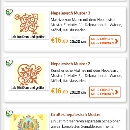
Nepalesisch Muster 3
Matrize zum Malen mit dem 'Nepalesisch
Muster 3'-Motiv. Für Dekoration der Wände,
Möbel, Hausfassaden,...
ab 10x10cm und größer
10x10 cm
€16.
MEHR GRÖSSEN,
80
20x20 cm
MEHR OPTIONEN
56x56 cm
Nepalesisch Muster 2
Künstlerische Matrize mit dem 'Nepalesisch
Muster 2'-Motiv. Für Dekoration der Wände,
Möbel, Hausfassaden,...
ab 10x10cm und größer
10x10 cm
€16.
MEHR GRÖSSEN,
80
20x20 cm
MEHR OPTIONEN
56x56 cm
Großes nepalesisch Muster
Ein Set mit mehreren separaten Schablonen,
um ein komplettes Gemälde zum Thema