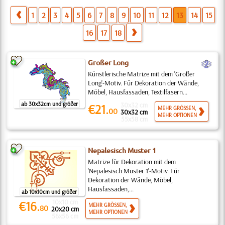
1
2
3
4
5
6
7
8
9
10
11
12
13
14
15
16
17
18
b
Großer Long
Künstlerische Matrize mit dem 'Großer
Long'-Motiv. Für Dekoration der Wände,
Möbel, Hausfassaden, Textilfasern...
ab 30x32cm und größer
30x32 cm
€21.
MEHR GRÖSSEN,
00
30x32 cm
MEHR OPTIONEN
55x58 cm
Nepalesisch Muster 1
Matrize für Dekoration mit dem
'Nepalesisch Muster 1'-Motiv. Für
Dekoration der Wände, Möbel,
Hausfassaden,...
ab 10x10cm und größer
10x10 cm
€16.
MEHR GRÖSSEN,
80
20x20 cm
MEHR OPTIONEN
56x56 cm