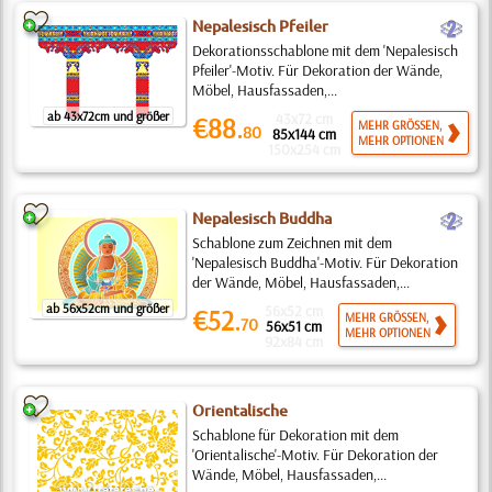
b
Nepalesisch Pfeiler
Dekorationsschablone mit dem 'Nepalesisch
Pfeiler'-Motiv. Für Dekoration der Wände,
Möbel, Hausfassaden,...
ab 43x72cm und größer
43x72 cm
€88.
MEHR GRÖSSEN,
80
85x144 cm
MEHR OPTIONEN
150x254 cm
b
Nepalesisch Buddha
Schablone zum Zeichnen mit dem
'Nepalesisch Buddha'-Motiv. Für Dekoration
der Wände, Möbel, Hausfassaden,...
ab 56x52cm und größer
56x52 cm
€52.
MEHR GRÖSSEN,
70
56x51 cm
MEHR OPTIONEN
92x84 cm
Orientalische
Schablone für Dekoration mit dem
'Orientalische'-Motiv. Für Dekoration der
Wände, Möbel, Hausfassaden,...