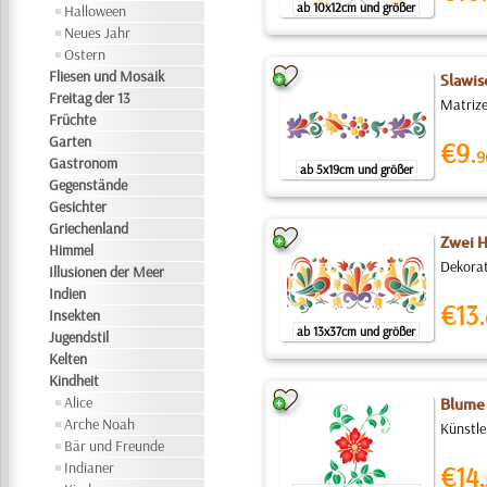
ab 10x12cm und größer
Halloween
Neues Jahr
Ostern
Fliesen und Mosaik
Slawis
Freitag der 13
Matrize
Früchte
Garten
€9.
9
Gastronom
ab 5x19cm und größer
Gegenstände
Gesichter
Griechenland
Zwei 
Himmel
Dekorat
Illusionen der Meer
Indien
€13.
Insekten
ab 13x37cm und größer
Jugendstil
Kelten
Kindheit
Alice
Blume
Arche Noah
Künstle
Bär und Freunde
Indianer
€14.