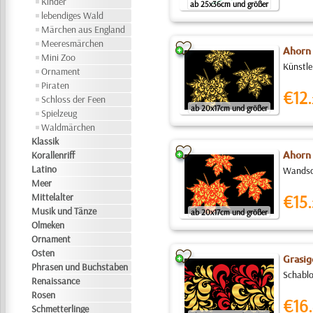
Kinder
ab 25x36cm und größer
lebendiges Wald
Märchen aus England
Meeresmärchen
Ahorn 
Mini Zoo
Künstle
Ornament
Piraten
€12.
Schloss der Feen
ab 20x17cm und größer
Spielzeug
Waldmärchen
Klassik
Korallenriff
Ahorn 
Latino
Wandsch
Meer
Mittelalter
€15.
Musik und Tänze
ab 20x17cm und größer
Olmeken
Ornament
Osten
Grasig
Phrasen und Buchstaben
Schablo
Renaissance
Rosen
€16.
Schmetterlinge