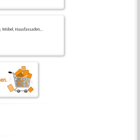
 Möbel, Hausfassaden,...
nen.