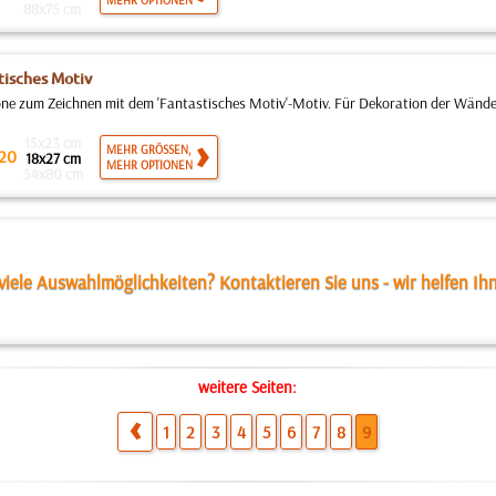
MEHR OPTIONEN
88x75 cm
tisches Motiv
ne zum Zeichnen mit dem 'Fantastisches Motiv'-Motiv. Für Dekoration der Wände,
15x23 cm
MEHR GRÖSSEN,
20
18x27 cm
MEHR OPTIONEN
54x80 cm
viele Auswahlmöglichkeiten? Kontaktieren Sie uns - wir helfen Ih
weitere Seiten:
1
2
3
4
5
6
7
8
9