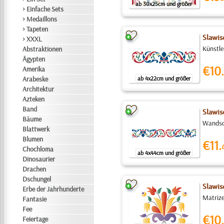
ab 30x25cm und größer
> Einfache Sets
> Medaillons
> Tapeten
Slawis
> XXXL
Künstle
Abstraktionen
Ägypten
€10.
Amerika
Arabeske
ab 4x22cm und größer
Architektur
Azteken
Band
Slawis
Bäume
Wandsch
Blattwerk
Blumen
€11.
Chochloma
ab 4x44cm und größer
Dinosaurier
Drachen
Dschungel
Slawis
Erbe der Jahrhunderte
Matrize
Fantasie
Fee
€10.
Feiertage