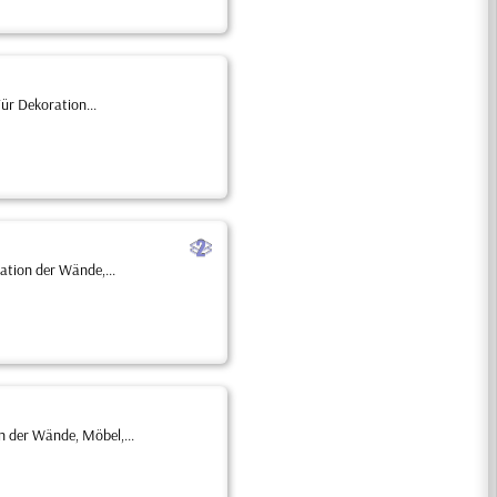
ür Dekoration...
b
ation der Wände,...
 der Wände, Möbel,...