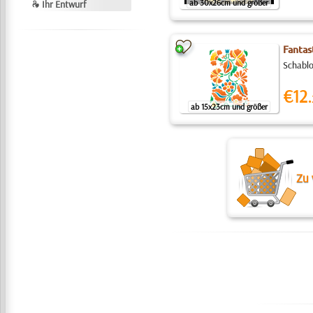
ab 30x26cm und größer
❧ Ihr Entwurf
Fantas
Schablo
€12.
ab 15x23cm und größer
Zu 