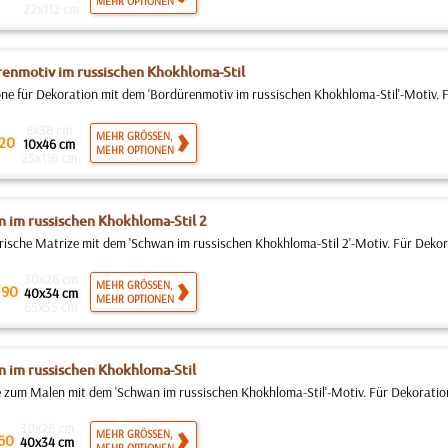
MEHR OPTIONEN
22x112 cm
enmotiv im russischen Khokhloma-Stil
ne für Dekoration mit dem 'Bordürenmotiv im russischen Khokhloma-Stil'-Motiv. F
8x38 cm
MEHR GRÖSSEN,
20
10x46 cm
MEHR OPTIONEN
25x116 cm
 im russischen Khokhloma-Stil 2
rische Matrize mit dem 'Schwan im russischen Khokhloma-Stil 2'-Motiv. Für Dekor
30x26 cm
.
MEHR GRÖSSEN,
90
40x34 cm
MEHR OPTIONEN
65x55 cm
 im russischen Khokhloma-Stil
 zum Malen mit dem 'Schwan im russischen Khokhloma-Stil'-Motiv. Für Dekoration
30x26 cm
MEHR GRÖSSEN,
60
40x34 cm