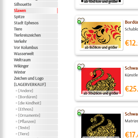
ab 10x51cm und größer
Silhouette
Slawen
Spitze
Bordür
Stadt Ephesos
Tiere
Schablo
Tierkreiszeichen
€12.
Verkehr
Vor Kolumbus
ab 8x38cm und größer
Wasserwelt
Weltraum
Wikinger
Schwan
Winter
Künstle
Zeichen und Logo
[LAGERVERKAUF]
€25
[Andere]
ab 30x26cm und größer
[Bordüren]
[die Kindheit]
[Ethnos]
Schwan
[Ornamente]
Matrize
[Pflanzen]
[Texte]
€17.
[Tiere]