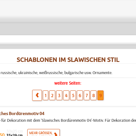
SCHABLONEN IM SLAWISCHEN STIL
russische, ukrainische, weißrussische, bulgarische usw. Ornamente.
weitere Seiten:
1
2
3
4
5
6
7
8
9
ches Bordürenmotiv 04
 für Dekoration mit dem 'Slawisches Bordürenmotiv 04'-Motiv. Für Dekoration der
30x25 cm
MEHR GRÖSSEN,
30
35x29 cm