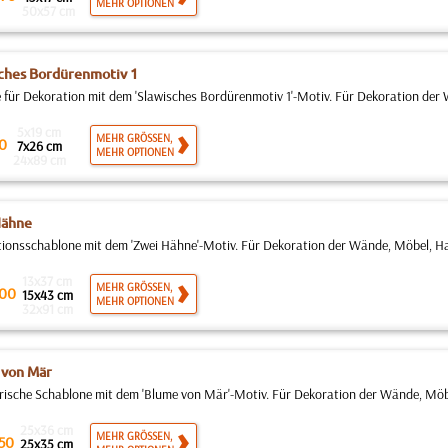
MEHR OPTIONEN
50x57 cm
ches Bordürenmotiv 1
 für Dekoration mit dem 'Slawisches Bordürenmotiv 1'-Motiv. Für Dekoration der 
5x19 cm
MEHR GRÖSSEN,
0
7x26 cm
MEHR OPTIONEN
24x89 cm
Hähne
ionsschablone mit dem 'Zwei Hähne'-Motiv. Für Dekoration der Wände, Möbel, Hau
13x37 cm
MEHR GRÖSSEN,
00
15x43 cm
MEHR OPTIONEN
32x91 cm
 von Mär
rische Schablone mit dem 'Blume von Mär'-Motiv. Für Dekoration der Wände, Möbe
25x36 cm
MEHR GRÖSSEN,
50
25x35 cm