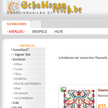
SCHABLONEN
- KATALOG -
BEISPIELE
HILFE
|
|
|
- KATALOG -
! Ausverkauf !
> > Eigener Text
Schablonen mit slawischen Thematik: 
> Bordüren
Ethno
Fauna
Flora
Kindliche
Klassik und Modern
Meer
Slawis
Ornament
Matrize
Verschiedenes
> Ecke
€15.
> Ein Set