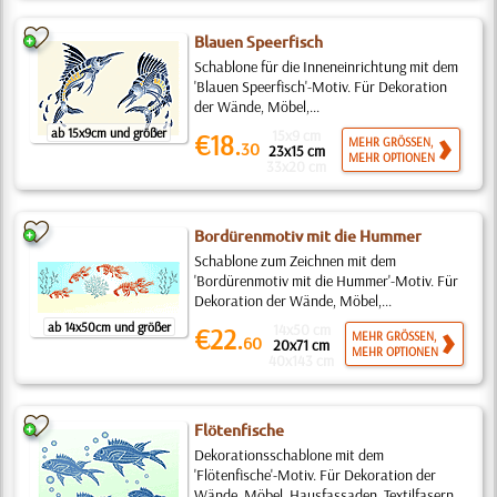
Blauen Speerfisch
Schablone für die Inneneinrichtung mit dem
'Blauen Speerfisch'-Motiv. Für Dekoration
der Wände, Möbel,...
ab 15x9cm und größer
15x9 cm
€18.
MEHR GRÖSSEN,
30
23x15 cm
MEHR OPTIONEN
33x20 cm
Bordürenmotiv mit die Hummer
Schablone zum Zeichnen mit dem
'Bordürenmotiv mit die Hummer'-Motiv. Für
Dekoration der Wände, Möbel,...
ab 14x50cm und größer
14x50 cm
€22.
MEHR GRÖSSEN,
60
20x71 cm
MEHR OPTIONEN
40x143 cm
Flötenfische
Dekorationsschablone mit dem
'Flötenfische'-Motiv. Für Dekoration der
Wände, Möbel, Hausfassaden, Textilfasern...