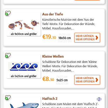
Aus der Tiefe
Künstlerische Matrize mit dem 'Aus der
Tiefe'-Motiv. Für Dekoration der Wände,
Möbel, Hausfassaden,...
ab 9x30cm und größer
9x30 cm
€19.
MEHR GRÖSSEN,
10
18x56 cm
MEHR OPTIONEN
36x120 cm
Kleine Wellen
Schablone für Dekoration mit dem 'Kleine
Wellen'-Motiv. Für Dekoration der Wände,
Möbel, Hausfassaden,...
ab 5x25cm und größer
5x25 cm
€8.
MEHR GRÖSSEN,
50
5x25 cm
MEHR OPTIONEN
10x50 cm
b
Haifisch 2
Schablone zum Malen mit dem 'Haifisch 2'-