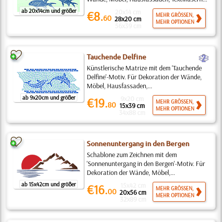
ab 20x14cm und größer
20x14 cm
€8.
MEHR GRÖSSEN,
60
28x20 cm
MEHR OPTIONEN
56x39 cm
b
Tauchende Delfine
Künstlerische Matrize mit dem 'Tauchende
Delfine'-Motiv. Für Dekoration der Wände,
Möbel, Hausfassaden,...
ab 9x20cm und größer
9x20 cm
€19.
MEHR GRÖSSEN,
80
15x39 cm
MEHR OPTIONEN
34x88 cm
Sonnenuntergang in den Bergen
Schablone zum Zeichnen mit dem
'Sonnenuntergang in den Bergen'-Motiv. Für
Dekoration der Wände, Möbel,...
ab 15x42cm und größer
15x42 cm
€16.
MEHR GRÖSSEN,
00
20x56 cm
MEHR OPTIONEN
32x89 cm