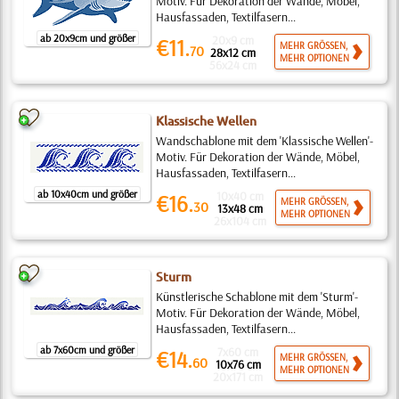
Motiv. Für Dekoration der Wände, Möbel,
Hausfassaden, Textilfasern...
ab 20x9cm und größer
20x9 cm
€11.
MEHR GRÖSSEN,
70
28x12 cm
MEHR OPTIONEN
56x24 cm
Klassische Wellen
Wandschablone mit dem 'Klassische Wellen'-
Motiv. Für Dekoration der Wände, Möbel,
Hausfassaden, Textilfasern...
ab 10x40cm und größer
10x40 cm
€16.
MEHR GRÖSSEN,
30
13x48 cm
MEHR OPTIONEN
26x104 cm
Sturm
Künstlerische Schablone mit dem 'Sturm'-
Motiv. Für Dekoration der Wände, Möbel,
Hausfassaden, Textilfasern...
ab 7x60cm und größer
7x60 cm
€14.
MEHR GRÖSSEN,
60
10x76 cm
MEHR OPTIONEN
20x171 cm