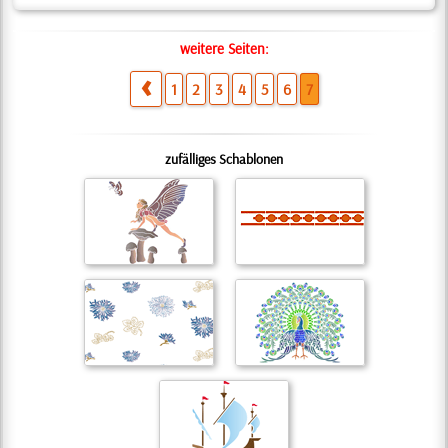
weitere Seiten:
1
2
3
4
5
6
7
zufälliges Schablonen