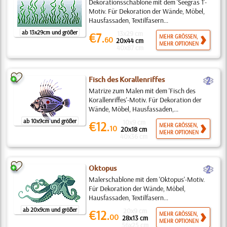
Dekorationsschablone mit dem 'Seegras 1'-
Motiv. Für Dekoration der Wände, Möbel,
Hausfassaden, Textilfasern...
ab 13x29cm und größer
13x29 cm
€7.
MEHR GRÖSSEN,
60
20x44 cm
MEHR OPTIONEN
40x87 cm
b
Fisch des Korallenriffes
Matrize zum Malen mit dem 'Fisch des
Korallenriffes'-Motiv. Für Dekoration der
Wände, Möbel, Hausfassaden,...
ab 10x9cm und größer
10x9 cm
€12.
MEHR GRÖSSEN,
10
20x18 cm
MEHR OPTIONEN
40x36 cm
b
Oktopus
Malerschablone mit dem 'Oktopus'-Motiv.
Für Dekoration der Wände, Möbel,
Hausfassaden, Textilfasern...
ab 20x9cm und größer
20x9 cm
€12.
MEHR GRÖSSEN,
00
28x13 cm
MEHR OPTIONEN
56x25 cm