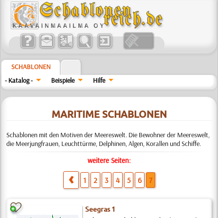
SCHABLONEN
- Katalog -
Beispiele
Hilfe
MARITIME SCHABLONEN
Schablonen mit den Motiven der Meereswelt. Die Bewohner der Meereswelt,
die Meerjungfrauen, Leuchttürme, Delphinen, Algen, Korallen und Schiffe.
weitere Seiten:
1
2
3
4
5
6
7
Seegras 1