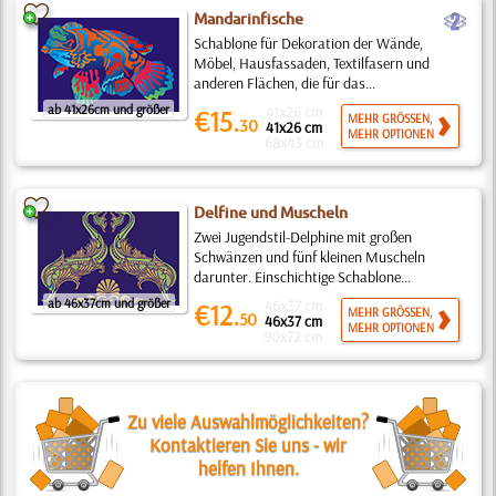
b
Mandarinfische
Schablone für Dekoration der Wände,
Möbel, Hausfassaden, Textilfasern und
anderen Flächen, die für das...
ab 41x26cm und größer
41x26 cm
€15.
MEHR GRÖSSEN,
30
41x26 cm
MEHR OPTIONEN
68x43 cm
Delfine und Muscheln
Zwei Jugendstil-Delphine mit großen
Schwänzen und fünf kleinen Muscheln
darunter. Einschichtige Schablone...
ab 46x37cm und größer
46x37 cm
€12.
MEHR GRÖSSEN,
50
46x37 cm
MEHR OPTIONEN
90x72 cm
Zu viele Auswahlmöglichkeiten?
Kontaktieren Sie uns - wir
helfen Ihnen.