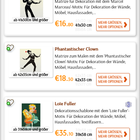
Matrize für Dekoration mit dem 'Marcel
Marceau'-Motiv. Für Dekoration der Wände,
Möbel, Hausfassaden,...
ab 41x30cm und größer
41x30 cm
€16.
MEHR GRÖSSEN,
80
41x30 cm
MEHR OPTIONEN
88x64 cm
Phantastischer Clown
Matrize zum Malen mit dem 'Phantastischer
Clown'-Motiv. Für Dekoration der Wände,
Möbel, Hausfassaden,...
ab 42x35cm und größer
42x35 cm
€18.
MEHR GRÖSSEN,
30
42x35 cm
MEHR OPTIONEN
92x77 cm
c
Loïe Fuller
Dekorationsschablone mit dem 'Loïe Fuller'-
Motiv. Für Dekoration der Wände, Möbel,
Hausfassaden, Textilfasern...
ab 39x58cm und größer
39x58 cm
€35.
MEHR GRÖSSEN,
10
39x58 cm
MEHR OPTIONEN
78x116 cm