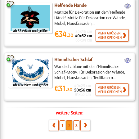
b
Helfende Hände
Matrize für Dekoration mit dem 'Helfende
Hände'-Motiv. Für Dekoration der Wände,
Möbel, Hausfassaden,...
ab 35x46cm und größer
35x46 cm
€34.
MEHR GRÖSSEN,
30
40x52 cm
MEHR OPTIONEN
65x84 cm
b
Himmlischer Schlaf
Wandschablone mit dem 'Himmlischer
Schlaf'-Motiv. Für Dekoration der Wände,
Möbel, Hausfassaden, Textilfasern...
ab 40x29cm und größer
40x29 cm
€31.
MEHR GRÖSSEN,
30
50x36 cm
MEHR OPTIONEN
91x65 cm
weitere Seiten:
1
2
3