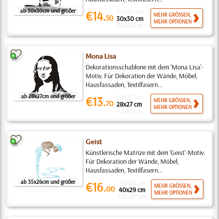
ab 30x30cm und größer
30x30 cm
€14.
MEHR GRÖSSEN,
50
30x30 cm
MEHR OPTIONEN
58x58 cm
Mona Lisa
Dekorationsschablone mit dem 'Mona Lisa'-
Motiv. Für Dekoration der Wände, Möbel,
Hausfassaden, Textilfasern...
ab 28x27cm und größer
28x27 cm
€13.
MEHR GRÖSSEN,
70
28x27 cm
MEHR OPTIONEN
42x41 cm
Geist
Künstlerische Matrize mit dem 'Geist'-Motiv.
Für Dekoration der Wände, Möbel,
Hausfassaden, Textilfasern...
ab 35x26cm und größer
35x26 cm
€16.
MEHR GRÖSSEN,
00
40x29 cm
MEHR OPTIONEN
120x87 cm