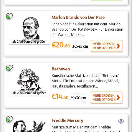
Marlon Brando von Der Pate
Schablone für Dekoration mit dem 'Marlon
Brando von Der Pate'-Motiv. Für Dekoration
der Wände, Möbel,...
ab 24x30cm und größer
24x30 cm
€20.
MEHR GRÖSSEN,
60
36x45 cm
MEHR OPTIONEN
58x73 cm
Bethoven
Künstlerische Matrize mit dem 'Bethoven'-
Motiv. Für Dekoration der Wände, Möbel,
Hausfassaden, Textilfasern...
ab 29x30cm und größer
29x30 cm
€14.
MEHR GRÖSSEN,
50
29x30 cm
MEHR OPTIONEN
55x57 cm
b
Freddie Mercury
Matrize zum Malen mit dem 'Freddie