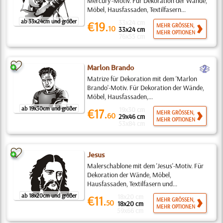
Mercury'-Motiv. Für Dekoration der Wände,
Möbel, Hausfassaden, Textilfasern...
ab 33x24cm und größer
33x24 cm
€19.
MEHR GRÖSSEN,
10
33x24 cm
MEHR OPTIONEN
76x55 cm
b
Marlon Brando
Matrize für Dekoration mit dem 'Marlon
Brando'-Motiv. Für Dekoration der Wände,
Möbel, Hausfassaden,...
ab 19x30cm und größer
19x30 cm
€17.
MEHR GRÖSSEN,
60
29x46 cm
MEHR OPTIONEN
53x84 cm
Jesus
Malerschablone mit dem 'Jesus'-Motiv. Für
Dekoration der Wände, Möbel,
Hausfassaden, Textilfasern und...
ab 18x20cm und größer
18x20 cm
€11.
MEHR GRÖSSEN,
50
18x20 cm
MEHR OPTIONEN
59x66 cm