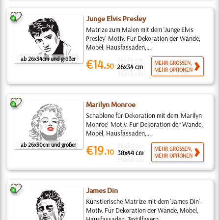
Junge Elvis Presley
Matrize zum Malen mit dem 'Junge Elvis
Presley'-Motiv. Für Dekoration der Wände,
Möbel, Hausfassaden,...
ab 26x34cm und größer
26x34 cm
€14.
MEHR GRÖSSEN,
50
26x34 cm
MEHR OPTIONEN
56x73 cm
Marilyn Monroe
Schablone für Dekoration mit dem 'Marilyn
Monroe'-Motiv. Für Dekoration der Wände,
Möbel, Hausfassaden,...
ab 26x30cm und größer
26x30 cm
€19.
MEHR GRÖSSEN,
10
38x44 cm
MEHR OPTIONEN
59x68 cm
James Din
Künstlerische Matrize mit dem 'James Din'-
Motiv. Für Dekoration der Wände, Möbel,
Hausfassaden, Textilfasern...