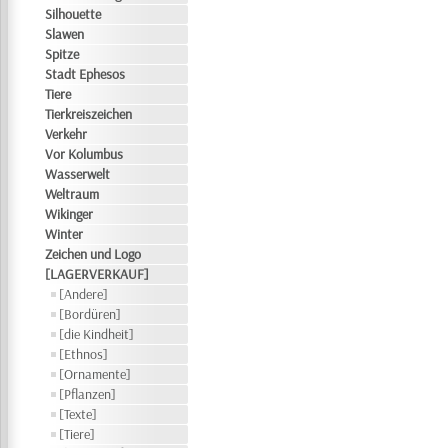
Silhouette
Slawen
Spitze
Stadt Ephesos
Tiere
Tierkreiszeichen
Verkehr
Vor Kolumbus
Wasserwelt
Weltraum
Wikinger
Winter
Zeichen und Logo
[LAGERVERKAUF]
[Andere]
[Bordüren]
[die Kindheit]
[Ethnos]
[Ornamente]
[Pflanzen]
[Texte]
[Tiere]