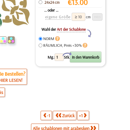
€
13.00
24x24 cm
... oder ...
eigene Größe
cm
Wahl der
Art der Schablone
Y
NORM
RÄUMLICH, Preis +30%
X
Mg.:
Stk.
e Bestellen?
HIER LESEN!
is
-1
Zurück
+1
Alle schablonen mit arabesken