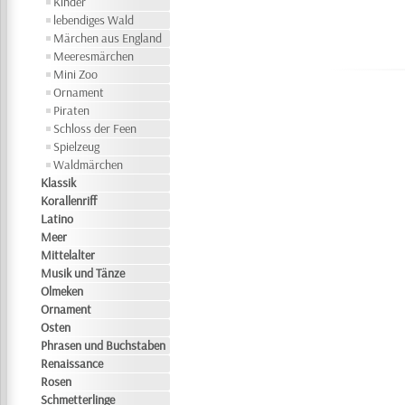
Kinder
lebendiges Wald
Märchen aus England
Meeresmärchen
Mini Zoo
Ornament
Piraten
Schloss der Feen
Spielzeug
Waldmärchen
Klassik
Korallenriff
Latino
Meer
Mittelalter
Musik und Tänze
Olmeken
Ornament
Osten
Phrasen und Buchstaben
Renaissance
Rosen
Schmetterlinge