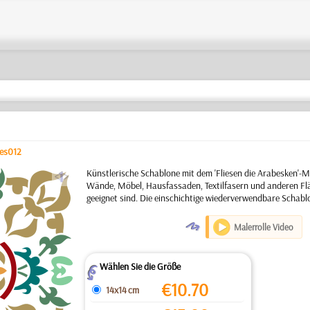
es012
a
Künstlerische Schablone mit dem 'Fliesen die Arabesken'-M
Wände, Möbel, Hausfassaden, Textilfasern und anderen Flä
geeignet sind. Die einschichtige wiederverwendbare Schabl
O
Malerrolle Video
Wählen Sie die Größe
Z
€
10.70
14x14 cm