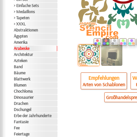
> Einfache Sets
> Medaillons
> Tapeten
> XXXL
Abstraktionen
Ägypten
Amerika
Arabeske
Architektur
Azteken
Band
Bäume
Empfehlungen
Wi
Blattwerk
Arten von Schablonen
Blumen
Chochloma
Großhandelspre
Dinosaurier
Drachen
Dschungel
Erbe der Jahrhunderte
Fantasie
Fee
Feiertage