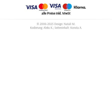
alle Preise inkl. MwSt
© 2006-2025 Design: Natali M.
Kodierung: Aleks K.; Seiteninhalt: Konsta A.