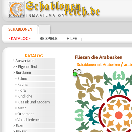
SCHABLONEN
- KATALOG -
BEISPIELE
HILFE
|
|
|
- KATALOG -
Fliesen die Arabesken
! Ausverkauf !
/
Schablonen mit Arabesken
arab
> > Eigener Text
> Bordüren
Ethno
Fauna
Flora
Kindliche
Klassik und Modern
Meer
Ornament
Verschiedenes
> Ecke
> Ein Set