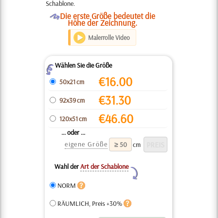
Schablone.
O
Die erste Größe bedeutet die
Höhe der Zeichnung.
Malerrolle Video
Wählen Sie die Größe
Z
€
16.00
50x21 cm
€
31.30
92x39 cm
€
46.60
120x51 cm
... oder ...
eigene Größe
cm
Wahl der
Art der Schablone
Y
NORM
RÄUMLICH, Preis +30%