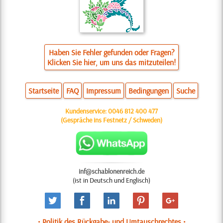
Haben Sie Fehler gefunden oder Fragen?
Klicken Sie hier, um uns das mitzuteilen!
Startseite
FAQ
Impressum
Bedingungen
Suche
Kundenservice:
0046 812 400 477
(Gespräche ins Festnetz / Schweden)
inf@schablonenreich.de
(ist in Deutsch und Englisch)
• Politik des Rückgabe- und Umtauschrechtes •