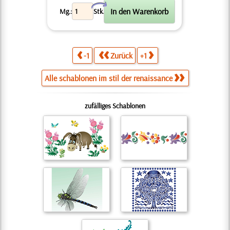
X
Mg.:
Stk.
-1
Zurück
+1
Alle schablonen im stil der renaissance
zufälliges Schablonen