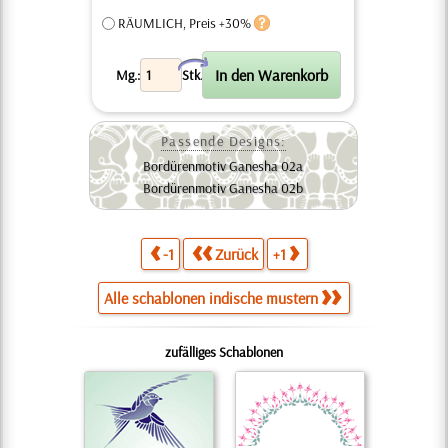
RÄUMLICH, Preis +30%
X
Mg.:
Stk.
Passende Designs:
Bordürenmotiv Ganesha 02a
Bordürenmotiv Ganesha 02b
-1
Zurück
+1
Alle schablonen indische mustern
zufälliges Schablonen