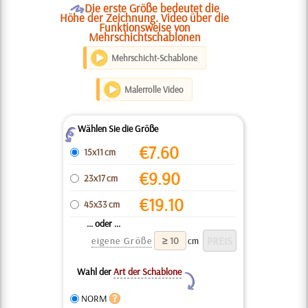
O
Die erste Größe bedeutet die
Höhe der Zeichnung. Video über die
Funktionsweise von
Mehrschichtschablonen
Mehrschicht-Schablone
Malerrolle Video
Wählen Sie die Größe
Z
€
7.60
15x11 cm
€
9.90
23x17 cm
€
19.10
45x33 cm
... oder ...
eigene Größe
cm
Wahl der
Art der Schablone
Y
NORM