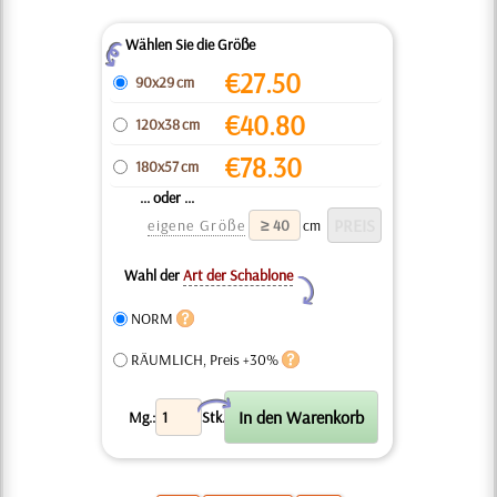
Wählen Sie die Größe
Z
€
27.50
90x29 cm
€
40.80
120x38 cm
€
78.30
180x57 cm
... oder ...
eigene Größe
cm
Wahl der
Art der Schablone
Y
NORM
RÄUMLICH, Preis +30%
X
Mg.:
Stk.