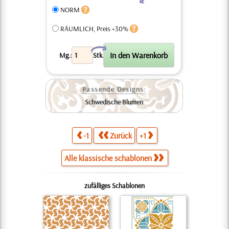
NORM
RÄUMLICH, Preis +30%
X
Mg.:
Stk.
Passende Designs:
Schwedische Blumen
-1
Zurück
+1
Alle klassische schablonen
zufälliges Schablonen