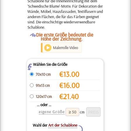
Schablone für die Inneneinrichtung mit dem
'Schwedische Blume'-Motiv. Für Dekoration der
Wände, Möbel, Hausfassaden, Textilfasern und
anderen Flächen, die für das Färben geeignet
sind. Die einschichtige wiederverwendbare
Schablone.
O
Die erste Größe bedeutet die
Höhe der Zeichnung.
Malerrolle Video
Wählen Sie die Größe
Z
€
13.00
70x10 cm
€
16.00
91x13 cm
€
21.40
120x17 cm
... oder ...
eigene Größe
cm
Wahl der
Art der Schablone
Y