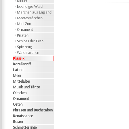
Kinder
lebendiges Wald
Märchen aus England
Meeresmärchen
Mini Zoo
Ornament
Piraten
Schloss der Feen
Spielzeug
Waldmärchen
Klassik
Korallenriff
Latino
Meer
Mittelalter
Musik und Tänze
Olmeken
Ornament
Osten
Phrasen und Buchstaben
Renaissance
Rosen
Schmetterlinge