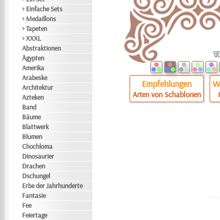
> Einfache Sets
> Medaillons
> Tapeten
> XXXL
Abstraktionen
Ägypten
Amerika
Arabeske
Empfehlungen
Wi
Architektur
Arten von Schablonen
Azteken
Band
Bäume
Blattwerk
Blumen
Chochloma
Dinosaurier
Drachen
Dschungel
Erbe der Jahrhunderte
Fantasie
Fee
Feiertage