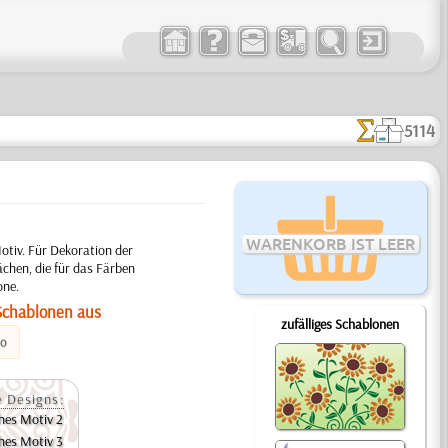
5114
WARENKORB IST LEER
tiv. Für Dekoration der
chen, die für das Färben
one.
Schablonen aus
zufälliges Schablonen
eo
 Designs:
hes Motiv 2
hes Motiv 3