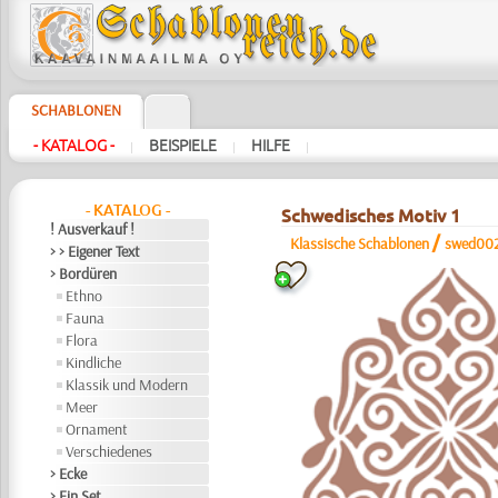
SCHABLONEN
- KATALOG -
BEISPIELE
HILFE
|
|
|
- KATALOG -
Schwedisches Motiv 1
! Ausverkauf !
/
Klassische Schablonen
swed00
> > Eigener Text
> Bordüren
Ethno
Fauna
Flora
Kindliche
Klassik und Modern
Meer
Ornament
Verschiedenes
> Ecke
> Ein Set