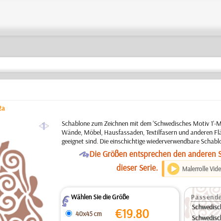
2a
a
Schablone zum Zeichnen mit dem 'Schwedisches Motiv 1'-Mo
Wände, Möbel, Hausfassaden, Textilfasern und anderen Flä
geeignet sind. Die einschichtige wiederverwendbare Schabl
O
Die Größen entsprechen den anderen 
dieser Serie.
Malerrolle Vid
Wählen Sie die Größe
Passende
Z
Schwedisc
€
19.80
40x45 cm
Schwedisc