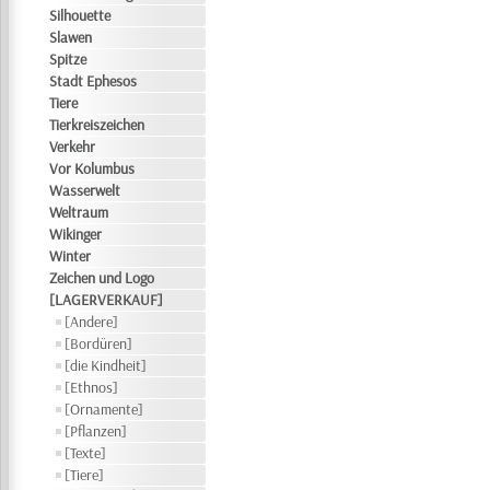
Silhouette
Slawen
Spitze
Stadt Ephesos
Tiere
Tierkreiszeichen
Verkehr
Vor Kolumbus
Wasserwelt
Weltraum
Wikinger
Winter
Zeichen und Logo
[LAGERVERKAUF]
[Andere]
[Bordüren]
[die Kindheit]
[Ethnos]
[Ornamente]
[Pflanzen]
[Texte]
[Tiere]