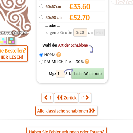
€
33.60
60x67 cm
€
52.70
80x90 cm
... oder ...
eigene Größe
cm
Wahl der
Art der Schablone
Y
e Bestellen?
NORM
HIER LESEN!
RÄUMLICH, Preis +30%
X
Mg.:
Stk.
-1
Zurück
+1
Alle klassische schablonen
Haben Sie Fehler gefunden oder Fragen?