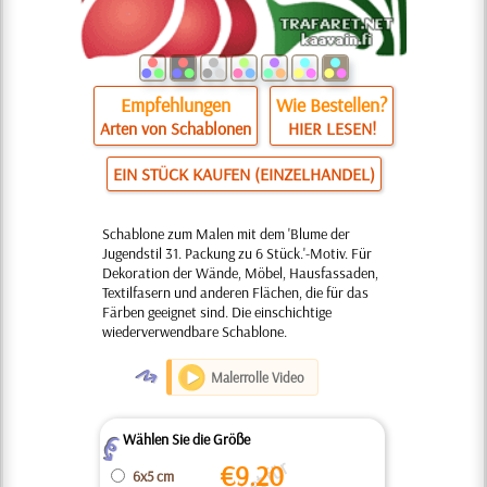
Empfehlungen
Wie Bestellen?
Arten von Schablonen
HIER LESEN!
EIN STÜCK KAUFEN (EINZELHANDEL)
Schablone zum Malen mit dem 'Blume der
Jugendstil 31. Packung zu 6 Stück.'-Motiv. Für
Dekoration der Wände, Möbel, Hausfassaden,
Textilfasern und anderen Flächen, die für das
Färben geeignet sind. Die einschichtige
wiederverwendbare Schablone.
O
Malerrolle Video
Wählen Sie die Größe
Z
€
9.20
6x5 cm