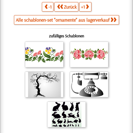
-1
Zurück
+1
Alle schablonen-set "ornamente" aus lagerverkauf
zufälliges Schablonen