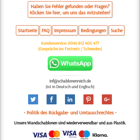
Haben Sie Fehler gefunden oder Fragen?
Klicken Sie hier, um uns das mitzuteilen!
Startseite
FAQ
Impressum
Bedingungen
Suche
Kundenservice:
0046 812 400 477
(Gespräche ins Festnetz / Schweden)
inf@schablonenreich.de
(ist in Deutsch und Englisch)
• Politik des Rückgabe- und Umtauschrechtes •
Unsere Wandschablonen sind wiederverwendbar und aus Plastik.