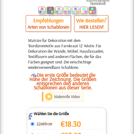
Empfehlungen
Wie Bestellen?
Arten von Schablonen
HIER LESEN!
Matrize für Dekoration mit dem
'Bordürenmotiv aus Farnkraut 12'-Motiv. Für
Dekoration der Wände, Möbel, Hausfassaden,
Textilfasern und anderen Flächen, die für das
Färben geeignet sind. Die einschichtige
wiederverwendbare Schablone.
O
Die erste Größe bedeutet die
Höhe der Zeichnung. Die Größen
entsprechen den anderen
Schablonen aus dieser Serie.
Malerrolle Video
Wählen Sie die Größe
Z
€
18.30
22x69 cm