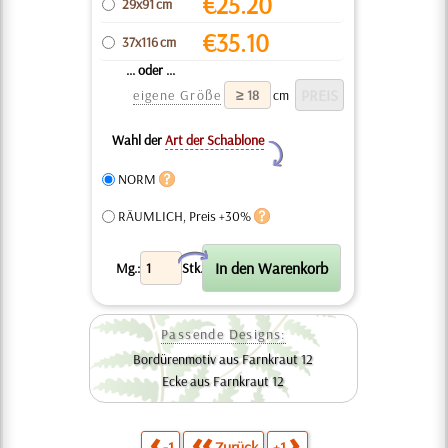
€
25.20
29x91 cm
€
35.10
37x116 cm
... oder ...
eigene Größe
cm
Wahl der
Art der Schablone
Y
NORM
RÄUMLICH, Preis +30%
X
Mg.:
Stk.
Passende Designs:
Bordürenmotiv aus Farnkraut 12
Ecke aus Farnkraut 12
-1
Zurück
+1