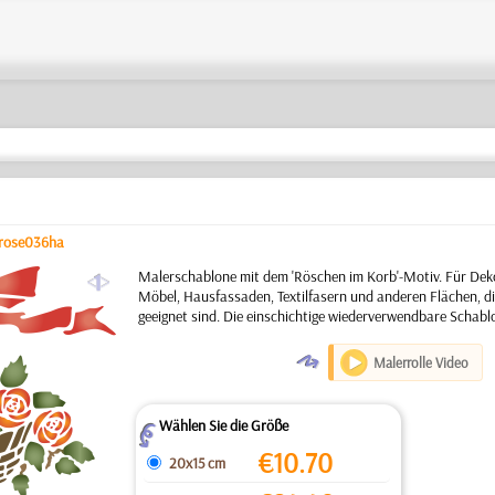
rose036ha
a
Malerschablone mit dem 'Röschen im Korb'-Motiv. Für Dek
Möbel, Hausfassaden, Textilfasern und anderen Flächen, di
geeignet sind. Die einschichtige wiederverwendbare Schabl
O
Malerrolle Video
Wählen Sie die Größe
Z
€
10.70
20x15 cm