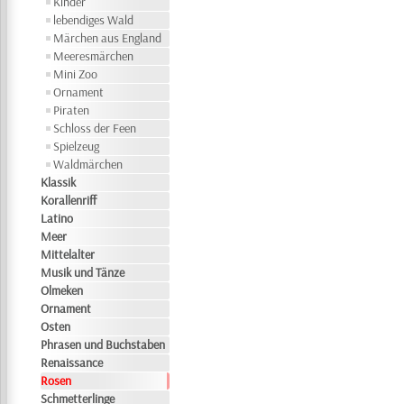
Kinder
lebendiges Wald
Märchen aus England
Meeresmärchen
Mini Zoo
Ornament
Piraten
Schloss der Feen
Spielzeug
Waldmärchen
Klassik
Korallenriff
Latino
Meer
Mittelalter
Musik und Tänze
Olmeken
Ornament
Osten
Phrasen und Buchstaben
Renaissance
Rosen
Schmetterlinge