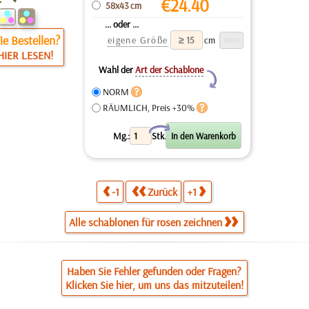
€
24.40
58x43 cm
... oder ...
e Bestellen?
eigene Größe
cm
HIER LESEN!
Wahl der
Art der Schablone
Y
NORM
RÄUMLICH, Preis +30%
X
Mg.:
Stk.
-1
Zurück
+1
Alle schablonen für rosen zeichnen
Haben Sie Fehler gefunden oder Fragen?
Klicken Sie hier, um uns das mitzuteilen!