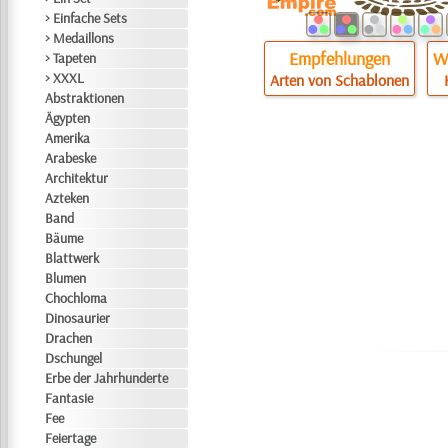
> Einfache Sets
> Medaillons
Empfehlungen
Wi
> Tapeten
> XXXL
Arten von Schablonen
Abstraktionen
Ägypten
Amerika
Arabeske
Architektur
Azteken
Band
Bäume
Blattwerk
Blumen
Chochloma
Dinosaurier
Drachen
Dschungel
Erbe der Jahrhunderte
Fantasie
Fee
Feiertage