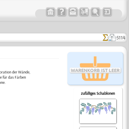
5114
WARENKORB IST LEER
oration der Wände,
e für das Färben
one.
zufälliges Schablonen