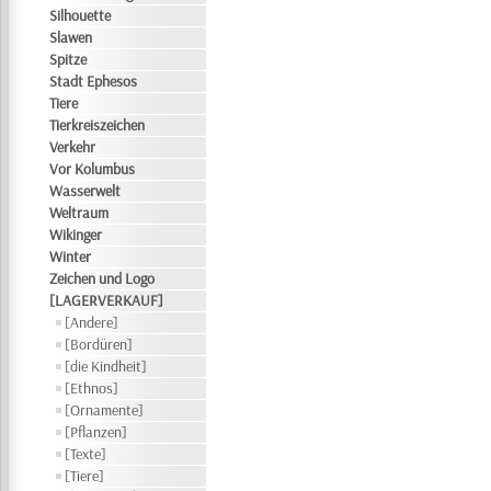
Silhouette
Slawen
Spitze
Stadt Ephesos
Tiere
Tierkreiszeichen
Verkehr
Vor Kolumbus
Wasserwelt
Weltraum
Wikinger
Winter
Zeichen und Logo
[LAGERVERKAUF]
[Andere]
[Bordüren]
[die Kindheit]
[Ethnos]
[Ornamente]
[Pflanzen]
[Texte]
[Tiere]