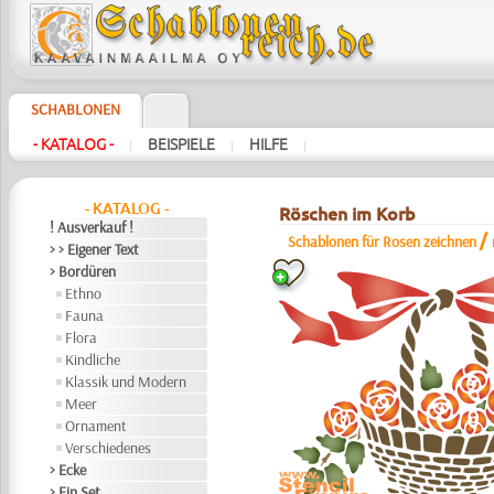
SCHABLONEN
- KATALOG -
BEISPIELE
HILFE
|
|
|
- KATALOG -
Röschen im Korb
! Ausverkauf !
/
Schablonen für Rosen zeichnen
> > Eigener Text
> Bordüren
Ethno
Fauna
Flora
Kindliche
Klassik und Modern
Meer
Ornament
Verschiedenes
> Ecke
> Ein Set