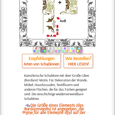
Empfehlungen
Wie Bestellen?
Arten von Schablonen
HIER LESEN!
Künstlerische Schablone mit dem 'Große Lilien
(Bordüre)'-Motiv. Für Dekoration der Wände,
Möbel, Hausfassaden, Textilfasern und
anderen Flächen, die für das Färben geeignet
sind. Die einschichtige wiederverwendbare
Schablone.
O
Die Größe eines Elements (des
Bordürenmotiv) ist angegeben, die
Preise für alle Elemente sind auf der