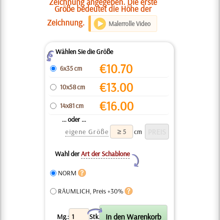
Zeichnung angegeben. Die erste
Größe bedeutet die Höhe der
Zeichnung.
Malerrolle Video
Wählen Sie die Größe
Z
€
10.70
6x35 cm
€
13.00
10x58 cm
€
16.00
14x81 cm
... oder ...
eigene Größe
cm
Wahl der
Art der Schablone
Y
NORM
RÄUMLICH, Preis +30%
X
Mg.:
Stk.