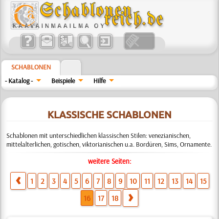
SCHABLONEN
- Katalog -
Beispiele
Hilfe
KLASSISCHE SCHABLONEN
Schablonen mit unterschiedlichen klassischen Stilen: venezianischen,
mittelalterlichen, gotischen, viktorianischen u.a. Bordüren, Sims, Ornamente.
weitere Seiten:
1
2
3
4
5
6
7
8
9
10
11
12
13
14
15
16
17
18