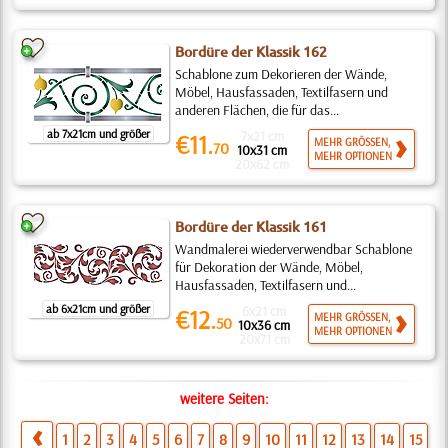
Bordüre der Klassik 162
Schablone zum Dekorieren der Wände,
Möbel, Hausfassaden, Textilfasern und
anderen Flächen, die für das...
ab 7x21cm und größer
7x21 cm
€11.
MEHR GRÖSSEN,
70
10x31 cm
MEHR OPTIONEN
20x62 cm
Bordüre der Klassik 161
Wandmalerei wiederverwendbar Schablone
für Dekoration der Wände, Möbel,
Hausfassaden, Textilfasern und...
ab 6x21cm und größer
6x21 cm
€12.
MEHR GRÖSSEN,
50
10x36 cm
MEHR OPTIONEN
20x71 cm
weitere Seiten:
1
2
3
4
5
6
7
8
9
10
11
12
13
14
15