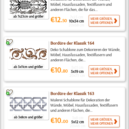
Möbel, Hausfassaden, Textilfasern und
anderen Flächen, die für das...
ab 7x23cm und größer
7x23 cm
€12.
MEHR GRÖSSEN,
50
10x34 cm
MEHR OPTIONEN
20x68 cm
Bordüre der Klassik 164
Deko Schablone zum Dekorieren der Wände,
Möbel, Hausfassaden, Textilfasern und
anderen Flächen, die...
ab 3x11cm und größer
3x11 cm
€10.
MEHR GRÖSSEN,
80
5x19 cm
MEHR OPTIONEN
20x75 cm
Bordüre der Klassik 163
Malerei Schablone für Dekoration der
Wände, Möbel, Hausfassaden, Textilfasern
und anderen Flächen, die...
ab 3x8cm und größer
3x8 cm
€10.
MEHR GRÖSSEN,
00
5x12 cm
MEHR OPTIONEN
20x46 cm