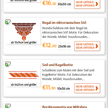
ab 10x10cm und größer
10x10 cm
€16.
MEHR GRÖSSEN,
50
30x30 cm
MEHR OPTIONEN
60x60 cm
Regal im viktorianischen Stil
Wandschablone mit dem 'Regal im
viktorianischen Stil'-Motiv. Für Dekoration
der Wände, Möbel, Hausfassaden,...
ab 15x11cm und größer
15x11 cm
€12.
MEHR GRÖSSEN,
00
23x18 cm
MEHR OPTIONEN
46x34 cm
Seil und Kugelkette
Schablone zum Malen mit dem 'Seil und
Kugelkette'-Motiv. Für Dekoration der
Wände, Möbel, Hausfassaden,...
ab 6x25cm und größer
6x25 cm
€11.
MEHR GRÖSSEN,
90
10x36 cm
MEHR OPTIONEN
20x83 cm
Bordürenmotiv von Wiltshire