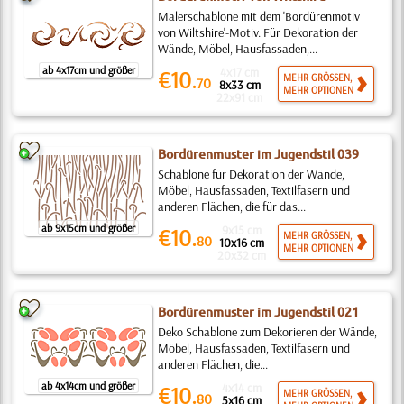
Malerschablone mit dem 'Bordürenmotiv
von Wiltshire'-Motiv. Für Dekoration der
Wände, Möbel, Hausfassaden,...
ab 4x17cm und größer
4x17 cm
€10.
MEHR GRÖSSEN,
70
8x33 cm
MEHR OPTIONEN
22x91 cm
Bordürenmuster im Jugendstil 039
Schablone für Dekoration der Wände,
Möbel, Hausfassaden, Textilfasern und
anderen Flächen, die für das...
ab 9x15cm und größer
9x15 cm
€10.
MEHR GRÖSSEN,
80
10x16 cm
MEHR OPTIONEN
20x32 cm
Bordürenmuster im Jugendstil 021
Deko Schablone zum Dekorieren der Wände,
Möbel, Hausfassaden, Textilfasern und
anderen Flächen, die...
ab 4x14cm und größer
4x14 cm
€10.
MEHR GRÖSSEN,
80
5x16 cm