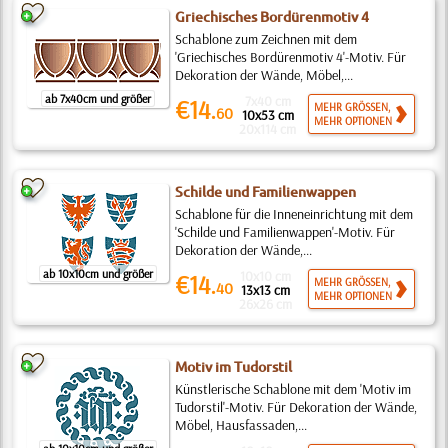
Griechisches Bordürenmotiv 4
Schablone zum Zeichnen mit dem
'Griechisches Bordürenmotiv 4'-Motiv. Für
Dekoration der Wände, Möbel,...
ab 7x40cm und größer
7x40 cm
€14.
MEHR GRÖSSEN,
60
10x53 cm
MEHR OPTIONEN
20x114 cm
Schilde und Familienwappen
Schablone für die Inneneinrichtung mit dem
'Schilde und Familienwappen'-Motiv. Für
Dekoration der Wände,...
ab 10x10cm und größer
10x10 cm
€14.
MEHR GRÖSSEN,
40
13x13 cm
MEHR OPTIONEN
26x26 cm
Motiv im Tudorstil
Künstlerische Schablone mit dem 'Motiv im
Tudorstil'-Motiv. Für Dekoration der Wände,
Möbel, Hausfassaden,...