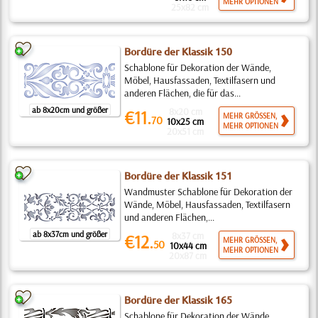
MEHR OPTIONEN
25x82 cm
Bordüre der Klassik 150
Schablone für Dekoration der Wände,
Möbel, Hausfassaden, Textilfasern und
anderen Flächen, die für das...
ab 8x20cm und größer
8x20 cm
€11.
MEHR GRÖSSEN,
70
10x25 cm
MEHR OPTIONEN
20x51 cm
Bordüre der Klassik 151
Wandmuster Schablone für Dekoration der
Wände, Möbel, Hausfassaden, Textilfasern
und anderen Flächen,...
ab 8x37cm und größer
8x37 cm
€12.
MEHR GRÖSSEN,
50
10x44 cm
MEHR OPTIONEN
20x87 cm
Bordüre der Klassik 165
Schablone für Dekoration der Wände,