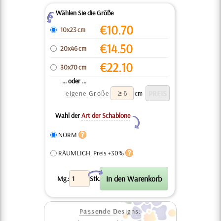
Wählen Sie die Größe
Z
€
10.70
10x23 cm
€
14.50
20x46 cm
€
22.10
30x70 cm
... oder ...
eigene Größe
cm
Wahl der
Art der Schablone
Y
NORM
RÄUMLICH, Preis +30%
X
Mg.:
Stk.
Passende Designs: