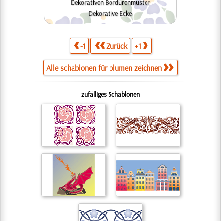
Dekorativen Bordürenmuster
Dekorative Ecke
-1
Zurück
+1
Alle schablonen für blumen zeichnen
zufälliges Schablonen