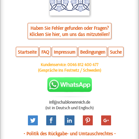
Haben Sie Fehler gefunden oder Fragen?
Klicken Sie hier, um uns das mitzuteilen!
Startseite
FAQ
Impressum
Bedingungen
Suche
Kundenservice:
0046 812 400 477
(Gespräche ins Festnetz / Schweden)
inf@schablonenreich.de
(ist in Deutsch und Englisch)
• Politik des Rückgabe- und Umtauschrechtes •