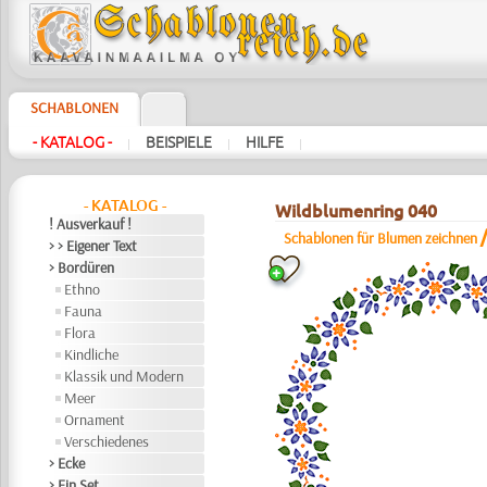
SCHABLONEN
- KATALOG -
BEISPIELE
HILFE
|
|
|
- KATALOG -
Wildblumenring 040
! Ausverkauf !
Schablonen für Blumen zeichnen
> > Eigener Text
> Bordüren
Ethno
Fauna
Flora
Kindliche
Klassik und Modern
Meer
Ornament
Verschiedenes
> Ecke
> Ein Set