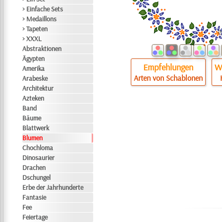
> Einfache Sets
> Medaillons
> Tapeten
> XXXL
Abstraktionen
Ägypten
Empfehlungen
Wi
Amerika
Arten von Schablonen
Arabeske
Architektur
Azteken
Band
Bäume
Blattwerk
Blumen
Chochloma
Dinosaurier
Drachen
Dschungel
Erbe der Jahrhunderte
Fantasie
Fee
Feiertage