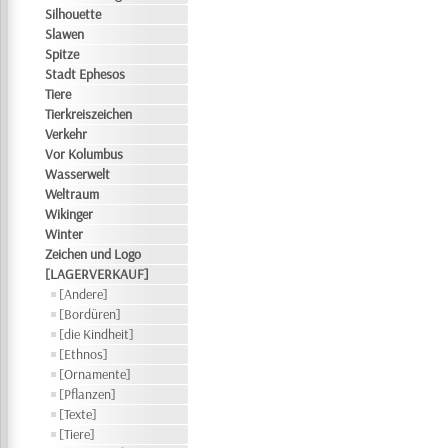
Silhouette
Slawen
Spitze
Stadt Ephesos
Tiere
Tierkreiszeichen
Verkehr
Vor Kolumbus
Wasserwelt
Weltraum
Wikinger
Winter
Zeichen und Logo
[LAGERVERKAUF]
[Andere]
[Bordüren]
[die Kindheit]
[Ethnos]
[Ornamente]
[Pflanzen]
[Texte]
[Tiere]