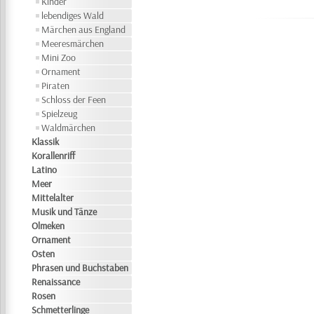
Kinder
lebendiges Wald
Märchen aus England
Meeresmärchen
Mini Zoo
Ornament
Piraten
Schloss der Feen
Spielzeug
Waldmärchen
Klassik
Korallenriff
Latino
Meer
Mittelalter
Musik und Tänze
Olmeken
Ornament
Osten
Phrasen und Buchstaben
Renaissance
Rosen
Schmetterlinge