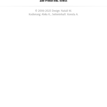
alle Preise inkl. MwSt
© 2006-2025 Design: Natali M.
Kodierung: Aleks K.; Seiteninhalt: Konsta A.