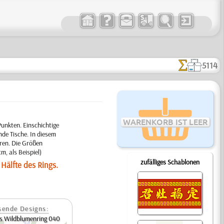
5114
WARENKORB IST LEER
unkten. Einschichtige
nde Tische. In diesem
ren. Die Größen
, als Beispiel)
zufälliges Schablonen
 Hälfte des Rings.
sende Designs:
s Wildblumenring 040