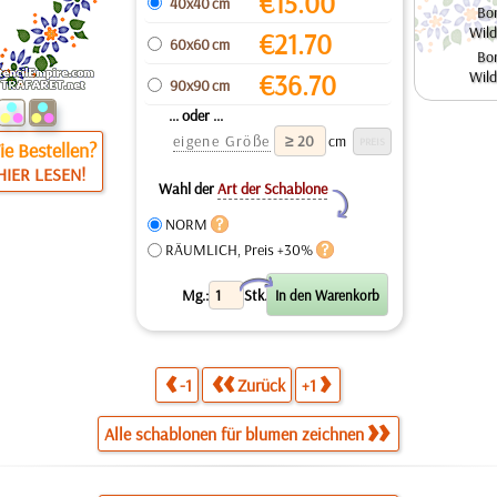
€
15.00
40x40 cm
Bo
Wil
€
21.70
60x60 cm
Bo
Wil
€
36.70
90x90 cm
... oder ...
eigene Größe
cm
e Bestellen?
HIER LESEN!
Wahl der
Art der Schablone
Y
NORM
RÄUMLICH, Preis +30%
X
Mg.:
Stk.
-1
Zurück
+1
Alle schablonen für blumen zeichnen