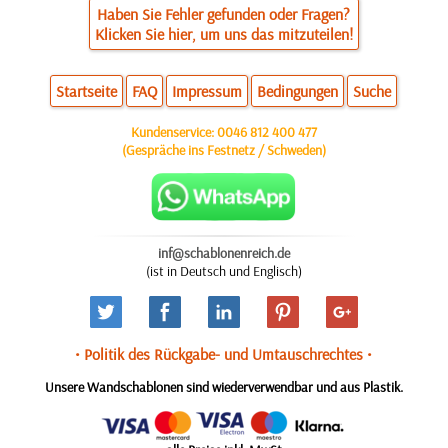
Haben Sie Fehler gefunden oder Fragen?
Klicken Sie hier, um uns das mitzuteilen!
Startseite
FAQ
Impressum
Bedingungen
Suche
Kundenservice:
0046 812 400 477
(Gespräche ins Festnetz / Schweden)
inf@schablonenreich.de
(ist in Deutsch und Englisch)
• Politik des Rückgabe- und Umtauschrechtes •
Unsere Wandschablonen sind wiederverwendbar und aus Plastik.