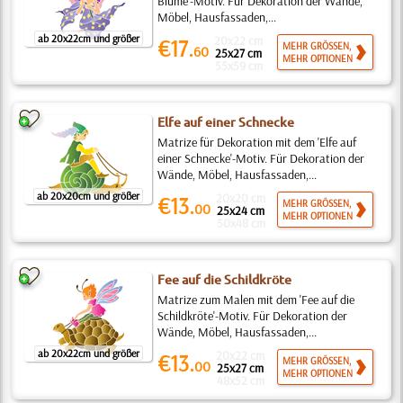
Blume'-Motiv. Für Dekoration der Wände,
Möbel, Hausfassaden,...
ab 20x22cm und größer
20x22 cm
€17.
MEHR GRÖSSEN,
60
25x27 cm
MEHR OPTIONEN
55x59 cm
Elfe auf einer Schnecke
Matrize für Dekoration mit dem 'Elfe auf
einer Schnecke'-Motiv. Für Dekoration der
Wände, Möbel, Hausfassaden,...
ab 20x20cm und größer
20x20 cm
€13.
MEHR GRÖSSEN,
00
25x24 cm
MEHR OPTIONEN
50x48 cm
Fee auf die Schildkröte
Matrize zum Malen mit dem 'Fee auf die
Schildkröte'-Motiv. Für Dekoration der
Wände, Möbel, Hausfassaden,...
ab 20x22cm und größer
20x22 cm
€13.
MEHR GRÖSSEN,
00
25x27 cm
MEHR OPTIONEN
48x52 cm