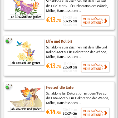
Schablone zum Zeichnen mit dem 'Fee auf
die Lilie'-Motiv. Für Dekoration der Wände,
Möbel, Hausfassaden,...
ab 30x25cm und größer
30x25 cm
€13.
MEHR GRÖSSEN,
70
30x25 cm
MEHR OPTIONEN
54x45 cm
Elfe und Kolibri
Schablone zum Zeichnen mit dem 'Elfe und
Kolibri'-Motiv. Für Dekoration der Wände,
Möbel, Hausfassaden,...
ab 15x19cm und größer
15x19 cm
€13.
MEHR GRÖSSEN,
70
25x30 cm
MEHR OPTIONEN
48x58 cm
Fee auf die Ente
Schablone für Dekoration mit dem 'Fee auf
die Ente'-Motiv. Für Dekoration der Wände,
Möbel, Hausfassaden,...
ab 30x21cm und größer
30x21 cm
€14.
MEHR GRÖSSEN,
50
35x24 cm
MEHR OPTIONEN
62x43 cm