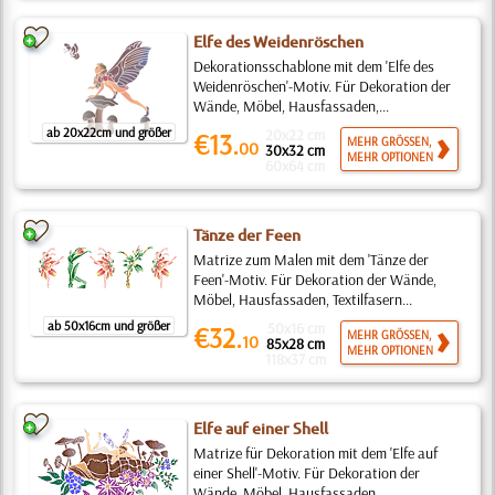
Elfe des Weidenröschen
Dekorationsschablone mit dem 'Elfe des
Weidenröschen'-Motiv. Für Dekoration der
Wände, Möbel, Hausfassaden,...
ab 20x22cm und größer
20x22 cm
€13.
MEHR GRÖSSEN,
00
30x32 cm
MEHR OPTIONEN
60x64 cm
Tänze der Feen
Matrize zum Malen mit dem 'Tänze der
Feen'-Motiv. Für Dekoration der Wände,
Möbel, Hausfassaden, Textilfasern...
ab 50x16cm und größer
50x16 cm
€32.
MEHR GRÖSSEN,
10
85x28 cm
MEHR OPTIONEN
118x37 cm
Elfe auf einer Shell
Matrize für Dekoration mit dem 'Elfe auf
einer Shell'-Motiv. Für Dekoration der
Wände, Möbel, Hausfassaden,...