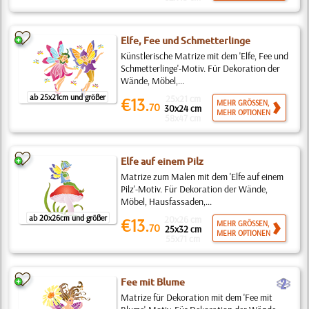
Elfe, Fee und Schmetterlinge
Künstlerische Matrize mit dem 'Elfe, Fee und
Schmetterlinge'-Motiv. Für Dekoration der
Wände, Möbel,...
ab 25x21cm und größer
25x21 cm
€13.
MEHR GRÖSSEN,
70
30x24 cm
MEHR OPTIONEN
58x47 cm
Elfe auf einem Pilz
Matrize zum Malen mit dem 'Elfe auf einem
Pilz'-Motiv. Für Dekoration der Wände,
Möbel, Hausfassaden,...
ab 20x26cm und größer
20x26 cm
€13.
MEHR GRÖSSEN,
70
25x32 cm
MEHR OPTIONEN
55x71 cm
b
Fee mit Blume
Matrize für Dekoration mit dem 'Fee mit