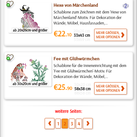
b
Hexe von Märchenland
Schablone zum Zeichnen mit dem 'Hexe von
Märchenland'-Motiv. Für Dekoration der
Wände, Möbel, Hausfassaden,...
ab 20x26cm und größer
20x26 cm
€22.
MEHR GRÖSSEN,
10
33x43 cm
MEHR OPTIONEN
53x69 cm
Fee mit Glühwürmchen
Schablone für die Inneneinrichtung mit dem
'Fee mit Glühwürmchen'-Motiv. Für
Dekoration der Wände, Möbel,...
ab 30x20cm und größer
30x20 cm
€25.
MEHR GRÖSSEN,
90
58x38 cm
MEHR OPTIONEN
88x58 cm
weitere Seiten:
1
2
3
4