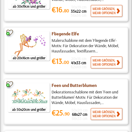
ab 30x19cm und größer
30x19 cm
€16.
MEHR GRÖSSEN,
80
35x22 cm
MEHR OPTIONEN
56x36 cm
Fliegende Elfe
Malerschablone mit dem 'Fliegende Elfe'-
Motiv. Für Dekoration der Wände, Möbel,
Hausfassaden, Textilfasern...
ab 20x16cm und größer
20x16 cm
€13.
MEHR GRÖSSEN,
00
41x33 cm
MEHR OPTIONEN
62x49 cm
Feen und Butterblumen
Dekorationsschablone mit dem 'Feen und
Butterblumen'-Motiv. Für Dekoration der
Wände, Möbel, Hausfassaden,...
ab 50x20cm und größer
50x20 cm
€25.
MEHR GRÖSSEN,
90
68x27 cm
MEHR OPTIONEN
88x35 cm